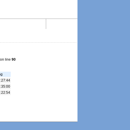
Aktiv lesen im Web!
Impressum
on line
90
ng
:27:44
:35:00
:22:54