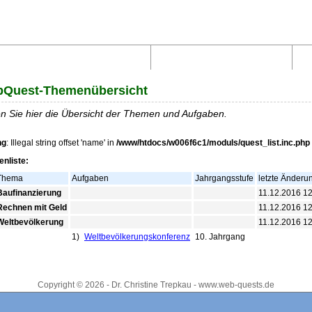
Aufbau von WebQuests
Links und Materialien
Quest-Themenübersicht
n Sie hier die Übersicht der Themen und Aufgaben.
ng
: Illegal string offset 'name' in
/www/htdocs/w006f6c1/moduls/quest_list.inc.php
nliste:
Thema
Aufgaben
Jahrgangsstufe
letzte Änderu
Baufinanzierung
11.12.2016 12
Rechnen mit Geld
11.12.2016 12
Weltbevölkerung
11.12.2016 12
1)
Weltbevölkerungskonferenz
10. Jahrgang
Copyright © 2026 - Dr. Christine Trepkau - www.web-quests.de