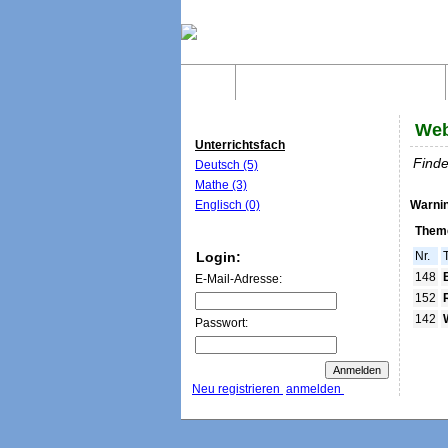
Home
Was sind WebQuests?
Web
Unterrichtsfach
Finde
Deutsch (5)
Mathe (3)
Englisch (0)
Warni
Theme
Login:
Nr.
148
E-Mail-Adresse:
152
142
Passwort:
Neu registrieren
anmelden