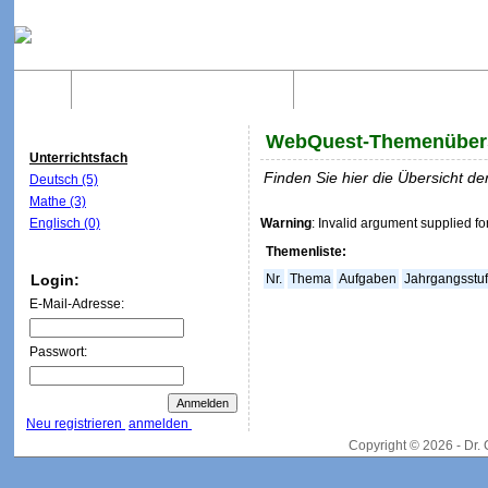
Home
Was sind WebQuests?
Aufbau von WebQuest
WebQuest-Themenüber
Unterrichtsfach
Finden Sie hier die Übersicht 
Deutsch (5)
Mathe (3)
Englisch (0)
Warning
: Invalid argument supplied fo
Themenliste:
Login:
Nr.
Thema
Aufgaben
Jahrgangsstu
E-Mail-Adresse:
Passwort:
Neu registrieren
anmelden
Copyright © 2026 - Dr.