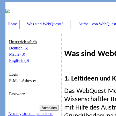
Home
Was sind WebQuests?
Aufbau von WebQuest
Unterrichtsfach
Deutsch (5)
Was sind Web
Mathe (3)
Englisch (0)
Login:
1. Leitideen und 
E-Mail-Adresse:
Das WebQuest-Mod
Passwort:
Wissenschaftler B
mit Hilfe des Aust
Neu registrieren
anmelden