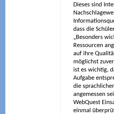
Dieses sind Int
Nachschlagewer
Informationsque
dass die Schüle
„Besonders wich
Ressourcen ang
auf ihre Qualit
möglichst zuver
ist es wichtig,
Aufgabe entspre
die sprachliche
angemessen sein
WebQuest Einsat
einmal überprü