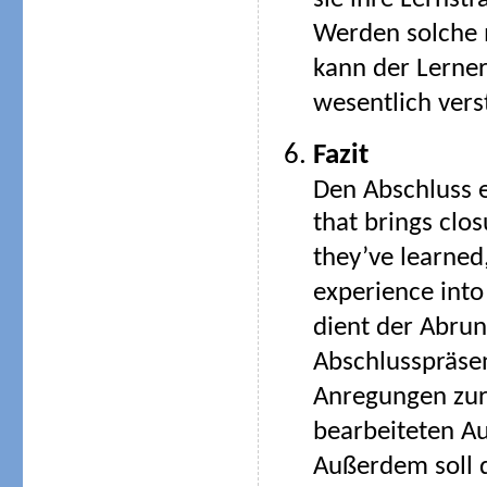
sie ihre Lernst
Werden solche m
kann der Lerner
wesentlich vers
Fazit
Den Abschluss e
that brings clo
they’ve learned
experience into
dient der Abrun
Abschlusspräsen
Anregungen zur
bearbeiteten A
Außerdem soll d