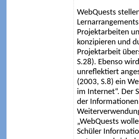
WebQuests stellen
Lernarrangements e
Projektarbeiten u
konzipieren und d
Projektarbeit über
S.28). Ebenso wir
unreflektiert ang
(2003, S.8) ein W
im Internet“. Der 
der Informationen
Weiterverwendung.
„WebQuests wollen
Schüler Informatio