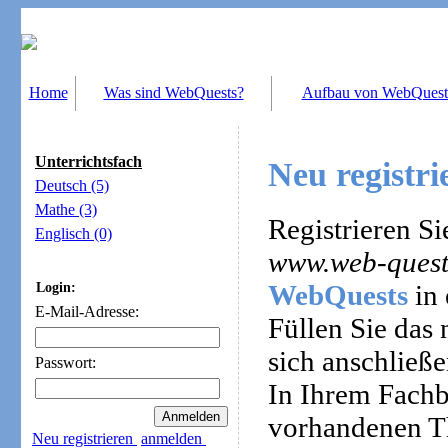
Home
Was sind WebQuests?
Aufbau von WebQuest
Unterrichtsfach
Neu registri
Deutsch (5)
Mathe (3)
Registrieren Si
Englisch (0)
www.web-quest
WebQuests
in 
Login:
E-Mail-Adresse:
Füllen Sie das
sich anschließe
Passwort:
In Ihrem Fachb
vorhandenen T
Neu registrieren
anmelden