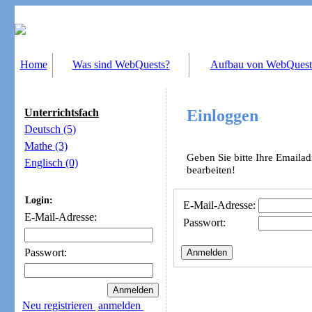
Home
Was sind WebQuests?
Aufbau von WebQuest
Unterrichtsfach
Einloggen
Deutsch (5)
Mathe (3)
Geben Sie bitte Ihre Emaila
Englisch (0)
bearbeiten!
Login:
E-Mail-Adresse:
E-Mail-Adresse:
Passwort:
Passwort:
Neu registrieren
anmelden