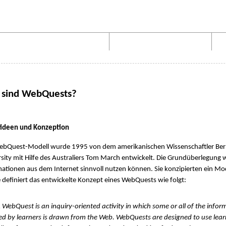
Aufbau von WebQuests
Links und Materialien
 sind WebQuests?
itideen und Konzeption
ebQuest-Modell wurde 1995 von dem amerikanischen Wissenschaftler Bern
sity mit Hilfe des Australiers Tom March entwickelt. Die Grundüberlegung w
ationen aus dem Internet sinnvoll nutzen können. Sie konzipierten ein Mo
definiert das entwickelte Konzept eines WebQuests wie folgt:
Quest is an inquiry-oriented activity in which some or all of the infor
ed by learners is drawn from the Web. WebQuests are designed to use lear