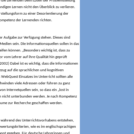
sse die Lernenden beim Lösen der Problemstellung
ndigen Lernen nicht den Überblick zu verlieren.
rstellungsform zu einer Desorientierung der
Kompetenz der Lernenden richten.
er Aufgabe zur Verfügung stehen. Dieses sind
edien sein. Die Informationsquellen sollen in das
ifen können. „Besonders wichtig ist, dass zu
r vom Lehrer auf ihre Qualität hin geprüft
2002) Dabei ist es wichtig, dass die Informationen
ezug auf die sprachlichen und kognitiven
 WebQuest Einsatzes im Unterricht sollten alle
hwinden viele Adressen oder führen zu ganz
n Internetquellen sein, so dass ein „lost in
och nicht unterbunden werden. Je nach Kompetenz
äume zur Recherche geschaffen werden.
die während des Unterrichtsvorhabens entstehen,
ertungskriterien, wie es im englischsprachigen
kannt gegeben. Für deutsche Lehrerinnen und