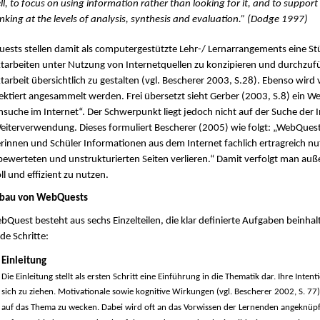
ll, to focus on using information rather than looking for it, and to support
inking at the levels of analysis, synthesis and evaluation.” (Dodge 1997)
sts stellen damit als computergestützte Lehr-/ Lernarrangements eine Stü
tarbeiten unter Nutzung von Internetquellen zu konzipieren und durchzuf
tarbeit übersichtlich zu gestalten (vgl. Bescherer 2003, S.28). Ebenso wi
ektiert angesammelt werden. Frei übersetzt sieht Gerber (2003, S.8) ein W
suche im Internet“. Der Schwerpunkt liegt jedoch nicht auf der Suche der
iterverwendung. Dieses formuliert Bescherer (2005) wie folgt: „WebQuests
rinnen und Schüler Informationen aus dem Internet fachlich ertragreich n
ewerteten und unstrukturierten Seiten verlieren.“ Damit verfolgt man auß
ll und effizient zu nutzen.
fbau von WebQuests
bQuest besteht aus sechs Einzelteilen, die klar definierte Aufgaben beinha
de Schritte:
Einleitung
Die Einleitung stellt als ersten Schritt eine Einführung in die Thematik dar. Ihre Inte
sich zu ziehen. Motivationale sowie kognitive Wirkungen (vgl. Bescherer 2002, S. 77)
auf das Thema zu wecken. Dabei wird oft an das Vorwissen der Lernenden angeknüpft 