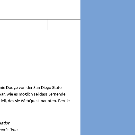
Aktiv lesen im Web!
Impressum
ie Dodge von der San Diego State
ar, wie es möglich sei dass Lernende
dell, das sie WebQuest nannten. Bernie
mation
ner’s time