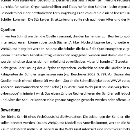
Schüler von essentieller Bedeutung. Detailliert soll beschrieben sein, welche Proze
durchlaufen sollen. Organisationshilfen und Tipps helfen den Schülern beim eigenstä
Besonders bei einer netzbasierten Lernumgebung kann es durch die nicht-lineare Da
Schüler kommen. Die Stärke der Strukturierung sollte sich nach dem Alter und der 
Quellen
Im vierten Schritt werden die Quellen genannt, die den Lernenden zur Bearbeitung d
Internetadressen, können aber auch Bücher, Artikel, Nachschlagewerke und weitere M
WebQuest integriert werden, so dass die Schüler direkt auf die Quellenangaben zugre
jedem inhaltlichen Arbeitsauftrag Ressourcen angegeben werden und dass diese zuvo
worden sind, so dass es sich um möglichst zuverlässiges Material handelt.“ (Steveker 
nicht genau der Lösung der Aufgabe entsprechen. Weiterhin sollten die Quellen in B
Fähigkeiten der Schüler angemessen sein (vgl. Bescherer 2002, S. 79). Vor Beginn des
Quellen noch einmal überprüft werden. „Durch die Schnelllebigkeit des WWW versc
anderen, unerwünschten Seiten.“ (ebd.) Ein Vorteil von WebQuest soll das Vorgeben vo
cyberspace“ minimiert wird. Das eigenständige Recherchieren der Schüler soll jed
und Alter der Schüler können viele genaue Angaben gemacht werden oder offene R
Bewertung
Der fünfte Schritt eines WebQuests ist die Evaluation. Die Leistungen der Schüler, 
sollen benotet werden. Da das WebQuest-Modell aus Amerika kommt, werden die Bew
Raum selbstverständlich ist, bereits in das WebQuest integriert und somit vorab be