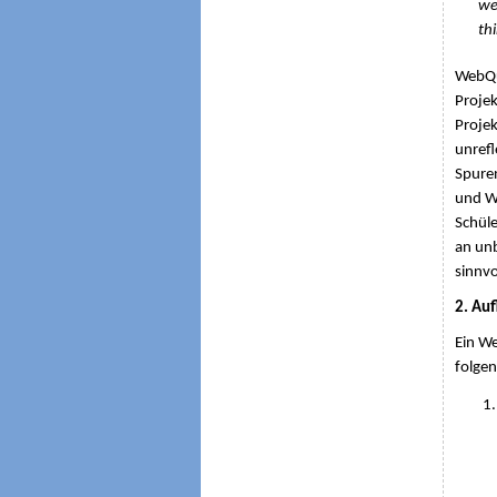
we
th
WebQue
Projek
Projek
unrefl
Spuren
und We
Schüle
an unb
sinnvo
2. Au
Ein We
folgen