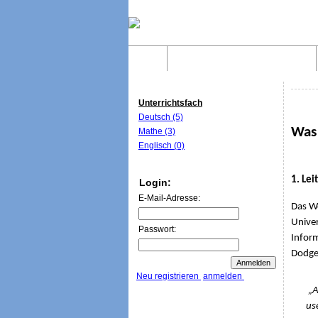
Home
Was sind WebQuests?
Unterrichtsfach
Deutsch (5)
Was
Mathe (3)
Englisch (0)
1. Le
Login:
E-Mail-Adresse:
Das W
Univer
Passwort:
Inform
Dodge 
Neu registrieren
anmelden
„A Web
us