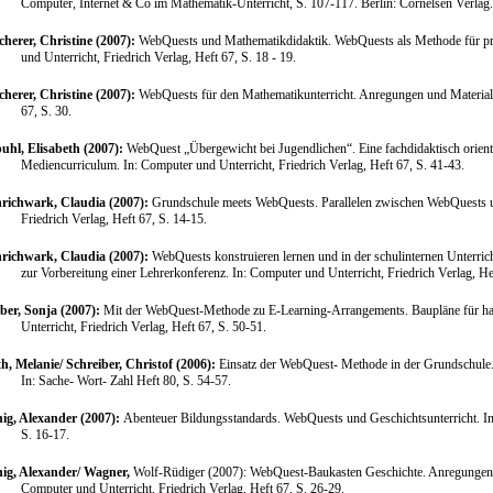
Computer, Internet & Co im Mathematik-Unterricht, S. 107-117. Berlin: Cornelsen Verlag.
cherer, Christine (2007):
WebQuests und Mathematikdidaktik. WebQuests als Methode für proj
und Unterricht, Friedrich Verlag, Heft 67, S. 18 - 19.
cherer, Christine (2007):
WebQuests für den Mathematikunterricht. Anregungen und Material
67, S. 30.
uhl, Elisabeth (2007):
WebQuest „Übergewicht bei Jugendlichen“. Eine fachdidaktisch orien
Mediencurriculum.
In: Computer und Unterricht, Friedrich Verlag, Heft 67, S. 41-43.
richwark, Claudia (2007):
Grundschule meets WebQuests. Parallelen zwischen WebQuests un
Friedrich Verlag, Heft 67, S. 14-15.
richwark, Claudia (2007):
WebQuests konstruieren lernen und in der schulinternen Unterri
zur Vorbereitung einer Lehrerkonferenz. In: Computer und Unterricht, Friedrich Verlag, He
ber, Sonja (2007):
Mit der WebQuest-Methode zu E-Learning-Arrangements. Baupläne für han
Unterricht, Friedrich Verlag, Heft 67, S. 50-51.
h, Melanie/ Schreiber, Christof (2006):
Einsatz der WebQuest- Methode in der Grundschule. D
In: Sache- Wort- Zahl Heft 80, S. 54-57.
ig, Alexander (2007):
Abenteuer Bildungsstandards. WebQuests und Geschichtsunterricht.
I
S. 16-17.
ig, Alexander/ Wagner,
Wolf-
Rüdiger (2007): WebQuest-Baukasten Geschichte. Anregungen f
Computer und Unterricht, Friedrich Verlag, Heft 67, S. 26-29.