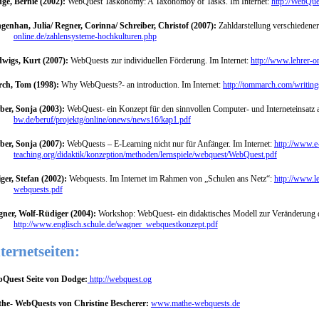
ge, Bernie (2002):
WebQuest Taskonomy: A Taxonomoy of Tasks. Im Internet:
http://WebQue
genhan, Julia/ Regner, Corinna/ Schreiber, Christof (2007):
Zahldarstellung verschiedene
online.de/zahlensysteme-hochkulturen.php
wigs, Kurt (2007):
WebQuests zur individuellen Förderung. Im Internet:
http://www.lehrer-o
ch, Tom (1998):
Why WebQuests?- an introduction. Im Internet:
http://tommarch.com/writin
ber, Sonja (2003):
WebQuest- ein Konzept für den sinnvollen Computer- und Interneteinsatz a
bw.de/beruf/projektg/online/onews/news16/kap1.pdf
ber, Sonja (2007):
WebQuests – E-Learning nicht nur für Anfänger. Im Internet:
http://www.e
teaching.org/didaktik/konzeption/methoden/lernspiele/webquest/WebQuest.pdf
iger, Stefan (2002):
Webquests. Im Internet im Rahmen von „Schulen ans Netz“:
http://www.l
webquests.pdf
ner, Wolf-Rüdiger (2004):
Workshop: WebQuest- ein didaktisches Modell zur Veränderung de
http://www.englisch.schule.de/wagner_webquestkonzept.pdf
ternetseiten:
Quest Seite von Dodge:
http://webquest.og
he- WebQuests von Christine Bescherer:
www.mathe-webquests.de