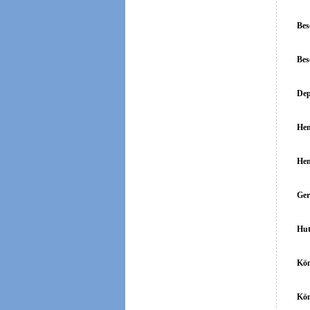
Bes
Bes
Dep
Hen
Hen
Ger
Hut
Kön
Kön