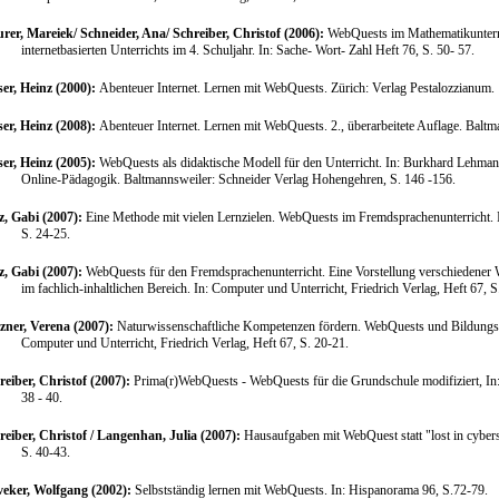
rer, Mareiek/ Schneider, Ana/ Schreiber, Christof (2006):
WebQuests im Mathematikunterri
internetbasierten Unterrichts im 4. Schuljahr. In: Sache- Wort- Zahl Heft 76, S. 50- 57.
er, Heinz (2000):
Abenteuer Internet. Lernen mit WebQuests. Zürich: Verlag Pestalozzianum.
er, Heinz (2008):
Abenteuer Internet. Lernen mit WebQuests. 2., überarbeitete Auflage. Balt
er, Heinz (2005):
WebQuests als didaktische Modell für den Unterricht. In: Burkhard Lehma
Online-Pädagogik. Baltmannsweiler: Schneider Verlag Hohengehren, S. 146 -156.
z, Gabi (2007):
Eine Methode mit vielen Lernzielen. WebQuests im Fremdsprachenunterricht.
S. 24-25.
z, Gabi (2007):
WebQuests für den Fremdsprachenunterricht. Eine Vorstellung verschiedener 
im fachlich-inhaltlichen Bereich.
In: Computer und Unterricht, Friedrich Verlag, Heft 67, S
tzner, Verena (2007):
Naturwissenschaftliche Kompetenzen fördern. WebQuests und Bildungsst
Computer und Unterricht, Friedrich Verlag, Heft 67, S. 20-21.
reiber, Christof (2007):
Prima(r)WebQuests - WebQuests für die Grundschule modifiziert, In: 
38 - 40.
reiber, Christof / Langenhan, Julia (2007):
Hausaufgaben mit WebQuest statt "lost in cybers
S. 40-43.
veker, Wolfgang (2002):
Selbstständig lernen mit WebQuests. In: Hispanorama 96, S.72-79.