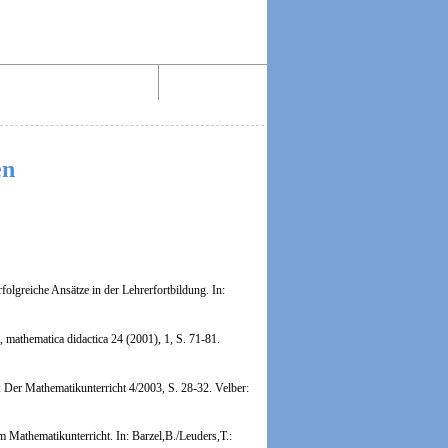
Aktiv lesen im Web!
Impressum
en
lgreiche Ansätze in der Lehrerfortbildung.
In:
 mathematica didactica 24 (2001), 1, S. 71-81.
 Der Mathematikunterricht 4/2003, S. 28-32. Velber:
athematikunterricht. In: Barzel,B./Leuders,T.: