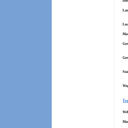
Dod
Lan
Lud
Mar
Ger
Ger
Sta
Wag
In
Web
Mat