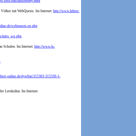
st.sdsu.edu/taskonomy.html
r Völker mit WebQuests. Im Internet:
http://www.lehrer-
nline.de/webquests-eu.php
gs/intro_wq.php
n Schulen. Im Internet:
http://www.ls-
-
ehrer-online.de/dyn/bin/315303-315330-1-
r Lernkultur. Im Internet: