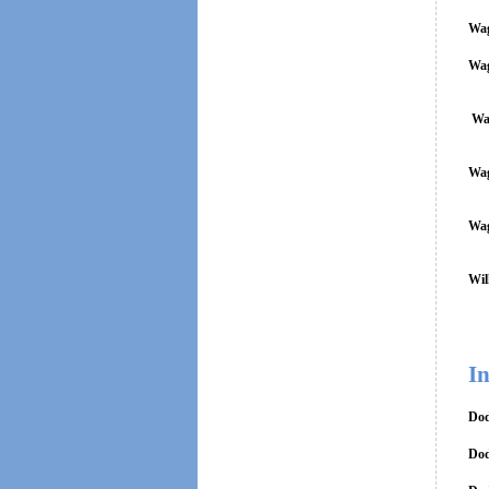
Wag
Wag
Wa
Wag
Wag
Wil
In
Dod
Dod