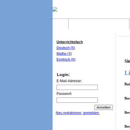
Home
Was sind WebQuests?
Unterrichtsfach
Deutsch (5)
Mathe (3)
Englisch (0)
Si
Li
Login:
E-Mail-Adresse:
Bad
Passwort:
Bes
Bes
Neu registrieren
anmelden
Bes