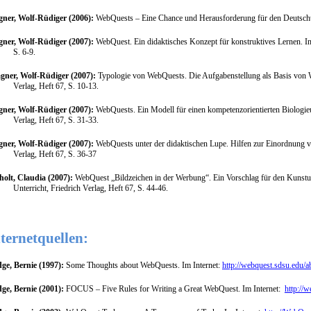
ner, Wolf-Rüdiger (2006):
WebQuests – Eine Chance und Herausforderung für den Deutschunt
ner, Wolf-Rüdiger (2007):
WebQuest. Ein didaktisches Konzept für konstruktives Lernen.
I
S. 6-9.
gner, Wolf-Rüdiger (2007):
Typologie von WebQuests. Die Aufgabenstellung als Basis von
Verlag, Heft 67, S. 10-13.
ner, Wolf-Rüdiger (2007):
WebQuests. Ein Modell für einen kompetenzorientierten Biologieu
Verlag, Heft 67, S. 31-33.
ner, Wolf-Rüdiger (2007):
WebQuests unter der didaktischen Lupe. Hilfen zur Einordnung
Verlag, Heft 67, S. 36-37
holt, Claudia (2007):
WebQuest „Bildzeichen in der Werbung“. Ein Vorschlag für den Kunstunt
Unterricht, Friedrich Verlag, Heft 67, S. 44-46.
ternetquellen:
ge, Bernie (1997):
Some Thoughts about WebQuests. Im Internet:
http://webquest.sdsu.edu/
ge, Bernie (2001):
FOCUS – Five Rules for Writing a Great WebQuest. Im Internet:
http://