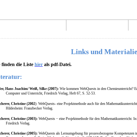
Aufbau von WebQuests
Links und Materialien
Links und Materiali
e finden die Liste
hier
als pdf-Datei.
teratur:
er, Hans Joachim/ Weiß, Silke (2007):
Wie kommen WebQuests in den Chemieunterricht? Erfo
Computer und Unterricht, Friedrich Verlag, Heft 67, S. 52-53.
cherer, Christine (2002
): WebQuests- eine Projektmethode auch für den Mathematikunterricht,
Hildesheim: Franzbecker Verlag.
cherer, Christine (2003):
WebQuests − eine Projektmethode für den Mathematikunterricht. In:
Friedrich Verlag.
cherer, Christine (2005):
WebQuests als Lernumgebung für prozessbezogene Kompetenzen im M