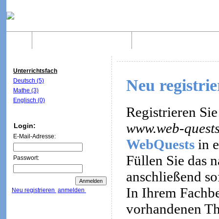
Home
Was sind WebQuests?
Aufbau von WebQuest
Unterrichtsfach
Neu registri
Deutsch (5)
Mathe (3)
Englisch (0)
Registrieren Sie
www.web-quests
Login:
E-Mail-Adresse:
WebQuests
in e
Füllen Sie das 
Passwort:
anschließend so
In Ihrem Fachbe
Neu registrieren
anmelden
vorhandenen Th