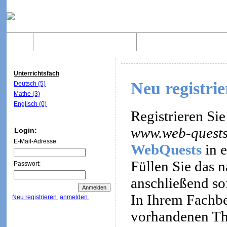
Home
Was sind WebQuests?
Aufbau von WebQuest
Unterrichtsfach
Neu registri
Deutsch (5)
Mathe (3)
Englisch (0)
Registrieren Sie
www.web-quests
Login:
E-Mail-Adresse:
WebQuests
in e
Füllen Sie das 
Passwort:
anschließend so
In Ihrem Fachbe
Neu registrieren
anmelden
vorhandenen Th