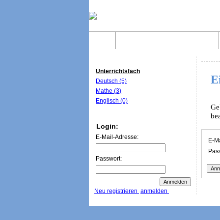
Home
Was sind WebQuests?
Unterrichtsfach
E
Deutsch (5)
Mathe (3)
Englisch (0)
Ge
be
Login:
E-Mail-Adresse:
E-Ma
Pass
Passwort:
Neu registrieren
anmelden