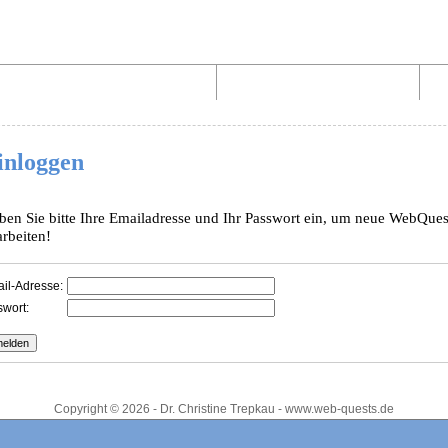
Aufbau von WebQuests
Links und Materialien
inloggen
ben Sie bitte Ihre Emailadresse und Ihr Passwort ein, um neue WebQues
arbeiten!
il-Adresse:
wort:
Copyright © 2026 - Dr. Christine Trepkau - www.web-quests.de