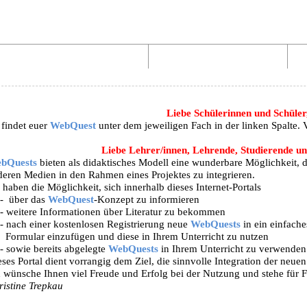
Aufbau von WebQuests
Links und Materialien
Liebe Schülerinnen und Schüler
 findet euer
WebQuest
unter dem jeweiligen Fach in der linken Spalte.
Liebe Lehrer/innen, Lehrende, Studierende und
bQuests
bieten als didaktisches Modell eine wunderbare Möglichkeit, 
deren Medien in den Rahmen eines Projektes zu integrieren.
 haben die Möglichkeit, sich innerhalb dieses Internet-Portals
-
über das
WebQuest
-Konzept zu informieren
- weitere Informationen über Literatur zu bekommen
- nach einer kostenlosen Registrierung neue
WebQuests
in ein einfache
Formular einzufügen und diese in Ihrem Unterricht zu nutzen
- sowie bereits abgelegte
WebQuests
in Ihrem Unterricht zu verwenden
ses Portal dient vorrangig dem Ziel, die sinnvolle Integration der neue
h wünsche Ihnen viel Freude und Erfolg bei der Nutzung und stehe für 
ristine Trepkau