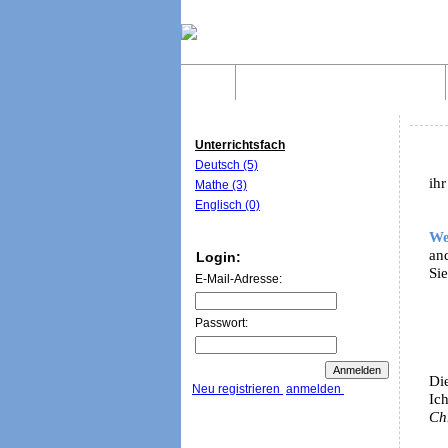
Home
Was sind WebQuests?
Unterrichtsfach
Deutsch (5)
ihr
Mathe (3)
Englisch (0)
We
an
Login:
Sie
E-Mail-Adresse:
Passwort:
Die
Neu registrieren
anmelden
Ic
Ch