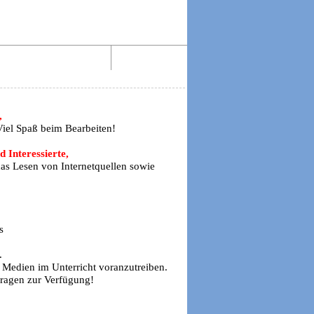
Aktiv lesen im Web!
Impressum
,
 Viel Spaß beim Bearbeiten!
 Interessierte,
das Lesen von Internetquellen sowie
s
.
n Medien im Unterricht voranzutreiben.
Fragen zur Verfügung!