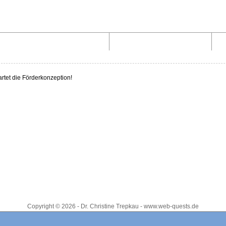
Aufbau von WebQuests
Links und Materialien
artet die Förderkonzeption!
Copyright © 2026 - Dr. Christine Trepkau - www.web-quests.de