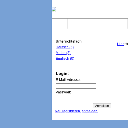
Home
Was sind WebQuests?
Unterrichtsfach
Hier
st
Deutsch (5)
Mathe (3)
Englisch (0)
Login:
E-Mail-Adresse:
Passwort:
Neu registrieren
anmelden