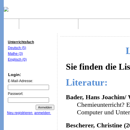
Home
Was sind WebQuests?
Aufbau von WebQuest
Unterrichtsfach
Deutsch (5)
Mathe (3)
Englisch (0)
Sie finden die Li
Login:
Literatur:
E-Mail-Adresse:
Passwort:
Bader, Hans Joachim/ W
Chemieunterricht? E
Computer und Unterri
Neu registrieren
anmelden
Bescherer, Christine (