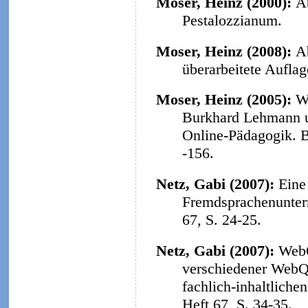
Moser, Heinz (2000):
A
Pestalozzianum.
Moser, Heinz (2008):
A
überarbeitete Aufla
Moser, Heinz (2005):
W
Burkhard Lehmann u
Online-Pädagogik. B
-156.
Netz, Gabi (2007):
Eine
Fremdsprachenunterr
67, S. 24-25.
Netz, Gabi (2007):
WebQ
verschiedener WebQu
fachlich-inhaltliche
Heft 67, S. 34-35.