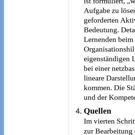
ist formuliert, „
Aufgabe zu lösen
geforderten Aktiv
Bedeutung. Detai
Lernenden beim 
Organisationshil
eigenständigen L
bei einer netzba
lineare Darstell
kommen. Die Stär
und der Kompete
Quellen
Im vierten Schri
zur Bearbeitung 