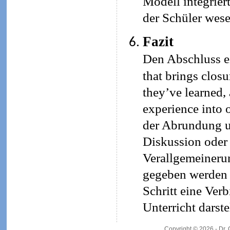
Modell integrier
der Schüler wese
Fazit
Den Abschluss ei
that brings closu
they’ve learned,
experience into 
der Abrundung un
Diskussion oder
Verallgemeineru
gegeben werden (
Schritt eine Ve
Unterricht darste
Copyright © 2026 - Dr.