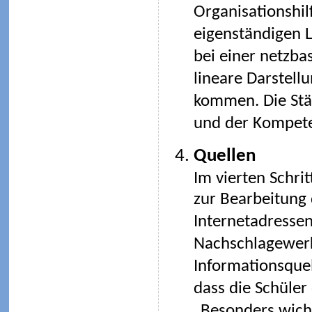
Organisationshil
eigenständigen L
bei einer netzba
lineare Darstell
kommen. Die Stär
und der Kompete
Quellen
Im vierten Schri
zur Bearbeitung 
Internetadressen
Nachschlagewerk
Informationsquel
dass die Schüler
„Besonders wicht