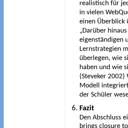
realistisch für 
in vielen WebQue
einen Überblick 
„Darüber hinaus 
eigenständigen u
Lernstrategien mö
überlegen, wie s
haben und wie si
(Steveker 2002)
Modell integrier
der Schüler wese
Fazit
Den Abschluss ei
brings closure t