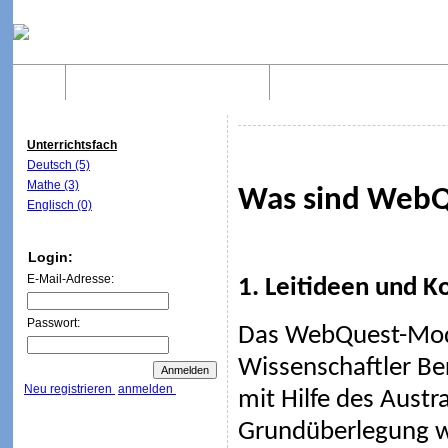
Home
Was sind WebQuests?
Aufbau von WebQuest
Unterrichtsfach
Deutsch (5)
Mathe (3)
Was sind WebQ
Englisch (0)
Login:
E-Mail-Adresse:
1. Leitideen und K
Passwort:
Das WebQuest-Mod
Wissenschaftler Be
Neu registrieren
anmelden
mit Hilfe des Austr
Grundüberlegung wa