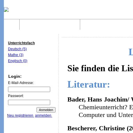
Home
Was sind WebQuests?
Aufbau von WebQuest
Unterrichtsfach
Deutsch (5)
Mathe (3)
Englisch (0)
Sie finden die Li
Login:
Literatur:
E-Mail-Adresse:
Passwort:
Bader, Hans Joachim/ W
Chemieunterricht? E
Computer und Unterri
Neu registrieren
anmelden
Bescherer, Christine (