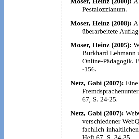
Moser, Heinz (2000):
A
Pestalozzianum.
Moser, Heinz (2008):
A
überarbeitete Aufla
Moser, Heinz (2005):
W
Burkhard Lehmann u
Online-Pädagogik. B
-156.
Netz, Gabi (2007):
Eine
Fremdsprachenunterr
67, S. 24-25.
Netz, Gabi (2007):
WebQ
verschiedener WebQu
fachlich-inhaltliche
Heft 67, S. 34-35.