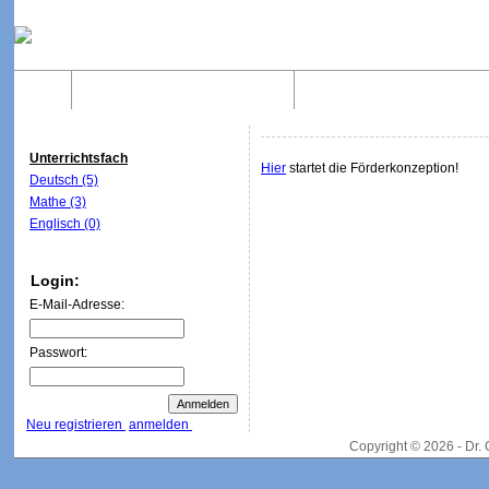
Home
Was sind WebQuests?
Aufbau von WebQuest
Unterrichtsfach
Hier
startet die Förderkonzeption!
Deutsch (5)
Mathe (3)
Englisch (0)
Login:
E-Mail-Adresse:
Passwort:
Neu registrieren
anmelden
Copyright © 2026 - Dr.