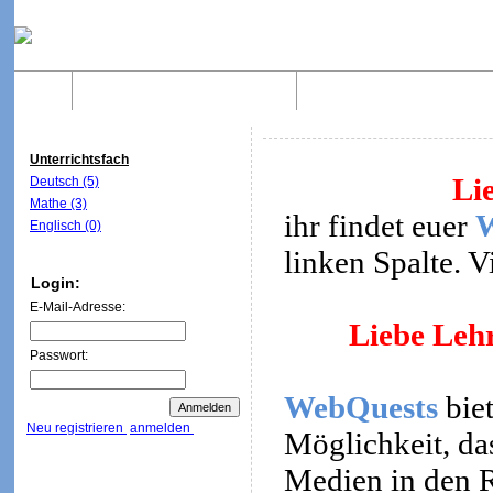
Home
Was sind WebQuests?
Aufbau von WebQuest
Unterrichtsfach
Li
Deutsch (5)
Mathe (3)
ihr findet euer
Englisch (0)
linken Spalte. 
Login:
E-Mail-Adresse:
Liebe Lehr
Passwort:
WebQuests
biet
Neu registrieren
anmelden
Möglichkeit, da
Medien in den R