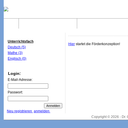
Home
Was sind WebQuests?
Aufbau von WebQuest
Unterrichtsfach
Hier
startet die Förderkonzeption!
Deutsch (5)
Mathe (3)
Englisch (0)
Login:
E-Mail-Adresse:
Passwort:
Neu registrieren
anmelden
Copyright © 2026 - Dr.