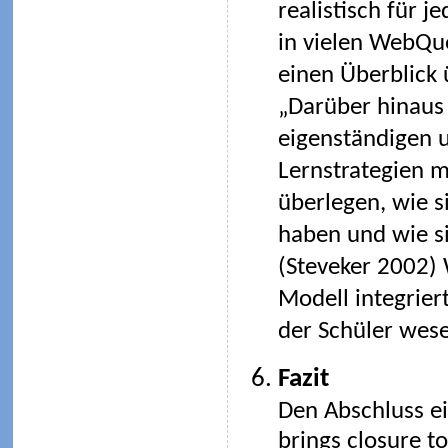
realistisch für 
in vielen WebQue
einen Überblick 
„Darüber hinaus 
eigenständigen u
Lernstrategien mö
überlegen, wie s
haben und wie si
(Steveker 2002)
Modell integrier
der Schüler wese
Fazit
Den Abschluss ei
brings closure t