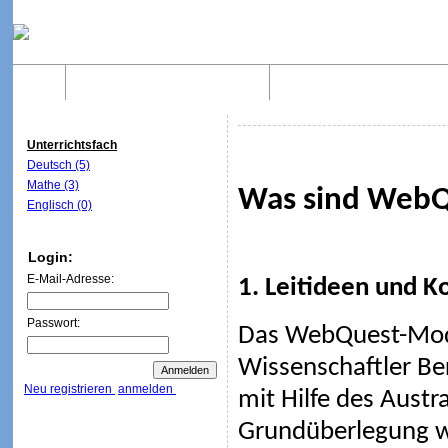
Home
Was sind WebQuests?
Aufbau von WebQuest
Unterrichtsfach
Deutsch (5)
Mathe (3)
Was sind WebQ
Englisch (0)
Login:
E-Mail-Adresse:
1. Leitideen und K
Passwort:
Das WebQuest-Mod
Wissenschaftler Be
Neu registrieren
anmelden
mit Hilfe des Austr
Grundüberlegung wa