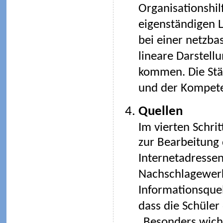
Organisationshil
eigenständigen L
bei einer netzba
lineare Darstell
kommen. Die Stär
und der Kompete
Quellen
Im vierten Schri
zur Bearbeitung 
Internetadressen
Nachschlagewerk
Informationsquel
dass die Schüler
„Besonders wicht