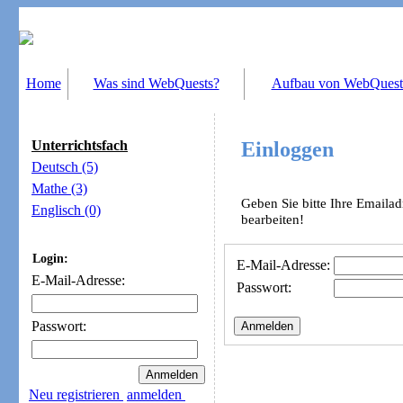
Home
Was sind WebQuests?
Aufbau von WebQuest
Unterrichtsfach
Einloggen
Deutsch (5)
Mathe (3)
Geben Sie bitte Ihre Emaila
Englisch (0)
bearbeiten!
Login:
E-Mail-Adresse:
E-Mail-Adresse:
Passwort:
Passwort:
Neu registrieren
anmelden