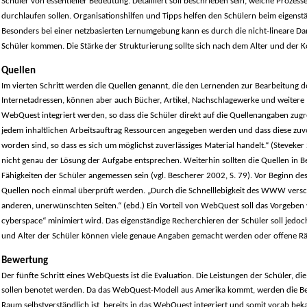
Schüler von essentieller Bedeutung. Detailliert soll beschrieben sein, welche Proze
durchlaufen sollen. Organisationshilfen und Tipps helfen den Schülern beim eigenstä
Besonders bei einer netzbasierten Lernumgebung kann es durch die nicht-lineare Da
Schüler kommen. Die Stärke der Strukturierung sollte sich nach dem Alter und der 
Quellen
Im vierten Schritt werden die Quellen genannt, die den Lernenden zur Bearbeitung d
Internetadressen, können aber auch Bücher, Artikel, Nachschlagewerke und weitere M
WebQuest integriert werden, so dass die Schüler direkt auf die Quellenangaben zugre
jedem inhaltlichen Arbeitsauftrag Ressourcen angegeben werden und dass diese zuvo
worden sind, so dass es sich um möglichst zuverlässiges Material handelt.“ (Steveker 
nicht genau der Lösung der Aufgabe entsprechen. Weiterhin sollten die Quellen in B
Fähigkeiten der Schüler angemessen sein (vgl. Bescherer 2002, S. 79). Vor Beginn des
Quellen noch einmal überprüft werden. „Durch die Schnelllebigkeit des WWW versc
anderen, unerwünschten Seiten.“ (ebd.) Ein Vorteil von WebQuest soll das Vorgeben vo
cyberspace“ minimiert wird. Das eigenständige Recherchieren der Schüler soll jed
und Alter der Schüler können viele genaue Angaben gemacht werden oder offene R
Bewertung
Der fünfte Schritt eines WebQuests ist die Evaluation. Die Leistungen der Schüler, 
sollen benotet werden. Da das WebQuest-Modell aus Amerika kommt, werden die Bew
Raum selbstverständlich ist, bereits in das WebQuest integriert und somit vorab be