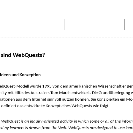
Aufbau von WebQuests
Links und Materialien
 sind WebQuests?
itideen und Konzeption
ebQuest-Modell wurde 1995 von dem amerikanischen Wissenschaftler Bern
sity mit Hilfe des Australiers Tom March entwickelt. Die Grundüberlegung w
ationen aus dem Internet sinnvoll nutzen können. Sie konzipierten ein Mo
definiert das entwickelte Konzept eines WebQuests wie folgt:
Quest is an inquiry-oriented activity in which some or all of the infor
ed by learners is drawn from the Web. WebQuests are designed to use lear