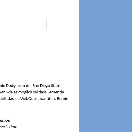
Aktiv lesen im Web!
Impressum
ie Dodge von der San Diego State
ar, wie es möglich sei dass Lernende
dell, das sie WebQuest nannten. Bernie
mation
ner’s time