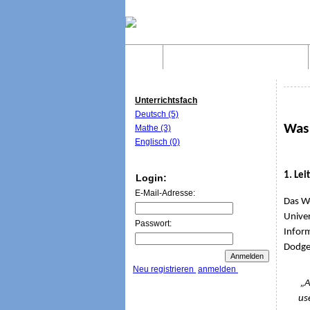
Home
Was sind WebQuests?
Unterrichtsfach
Deutsch (5)
Was
Mathe (3)
Englisch (0)
1. Le
Login:
E-Mail-Adresse:
Das W
Univer
Passwort:
Inform
Dodge 
Neu registrieren
anmelden
„A Web
us