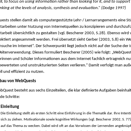
ll, to focus on using information rather than looking for it, and to support
inking at the levels of analysis, synthesis and evaluation.” (Dodge 1997)
sts stellen damit als computergestützte Lehr-/ Lernarrangements eine Stü
tarbeiten unter Nutzung von Internetquellen zu konzipieren und durchzuf
tarbeit übersichtlich zu gestalten (vgl. Bescherer 2003, S.28). Ebenso wi
ektiert angesammelt werden. Frei übersetzt sieht Gerber (2003, S.8) ein W
suche im Internet“. Der Schwerpunkt liegt jedoch nicht auf der Suche der
iterverwendung. Dieses formuliert Bescherer (2005) wie folgt: „WebQuests
rinnen und Schüler Informationen aus dem Internet fachlich ertragreich n
ewerteten und unstrukturierten Seiten verlieren.“ Damit verfolgt man auß
ll und effizient zu nutzen.
fbau von WebQuests
bQuest besteht aus sechs Einzelteilen, die klar definierte Aufgaben beinha
de Schritte:
Einleitung
Die Einleitung stellt als ersten Schritt eine Einführung in die Thematik dar. Ihre Inte
sich zu ziehen. Motivationale sowie kognitive Wirkungen (vgl. Bescherer 2002, S. 77)
auf das Thema zu wecken. Dabei wird oft an das Vorwissen der Lernenden angeknüpft 