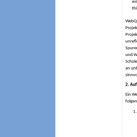
we
th
WebQue
Projek
Projek
unrefl
Spuren
und We
Schüle
an unb
sinnvo
2. Au
Ein We
folgen