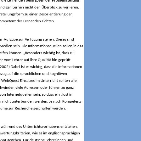
sse die Lernenden beim Lösen der Problemstellung
ndigen Lernen nicht den Überblick zu verlieren.
rstellungsform zu einer Desorientierung der
Kompetenz der Lernenden richten.
er Aufgabe zur Verfügung stehen. Dieses sind
edien sein. Die Informationsquellen sollen in das
ifen können. „Besonders wichtig ist, dass zu
r vom Lehrer auf ihre Qualität hin geprüft
2002) Dabei ist es wichtig, dass die Informationen
ezug auf die sprachlichen und kognitiven
 WebQuest Einsatzes im Unterricht sollten alle
hwinden viele Adressen oder führen zu ganz
n Internetquellen sein, so dass ein „lost in
och nicht unterbunden werden. Je nach Kompetenz
äume zur Recherche geschaffen werden.
die während des Unterrichtsvorhabens entstehen,
ertungskriterien, wie es im englischsprachigen
kannt gegeben. Für deutsche Lehrerinnen und