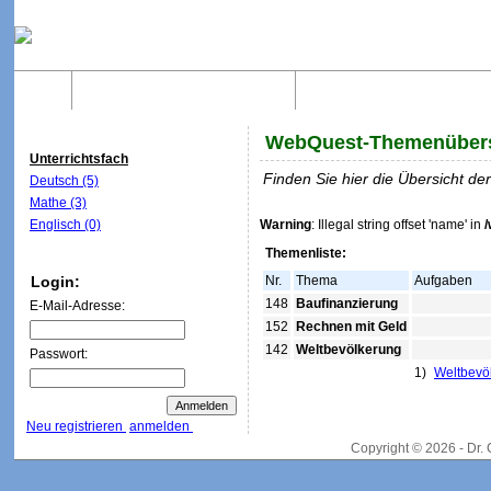
Home
Was sind WebQuests?
Aufbau von WebQuest
WebQuest-Themenübers
Unterrichtsfach
Finden Sie hier die Übersicht d
Deutsch (5)
Mathe (3)
Englisch (0)
Warning
: Illegal string offset 'name' in
Themenliste:
Login:
Nr.
Thema
Aufgaben
148
Baufinanzierung
E-Mail-Adresse:
152
Rechnen mit Geld
142
Weltbevölkerung
Passwort:
1)
Weltbevö
Neu registrieren
anmelden
Copyright © 2026 - Dr.