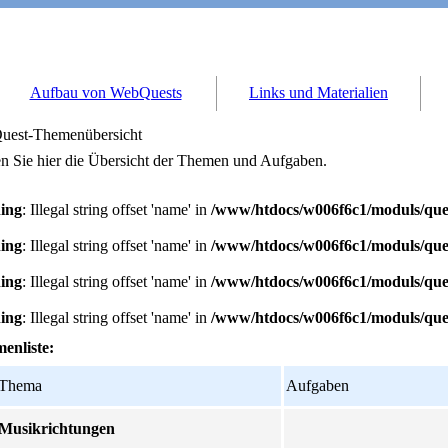
Aufbau von WebQuests
Links und Materialien
est-Themenübersicht
n Sie hier die Übersicht der Themen und Aufgaben.
ing
: Illegal string offset 'name' in
/www/htdocs/w006f6c1/moduls/ques
ing
: Illegal string offset 'name' in
/www/htdocs/w006f6c1/moduls/ques
ing
: Illegal string offset 'name' in
/www/htdocs/w006f6c1/moduls/ques
ing
: Illegal string offset 'name' in
/www/htdocs/w006f6c1/moduls/ques
enliste:
Thema
Aufgaben
Musikrichtungen