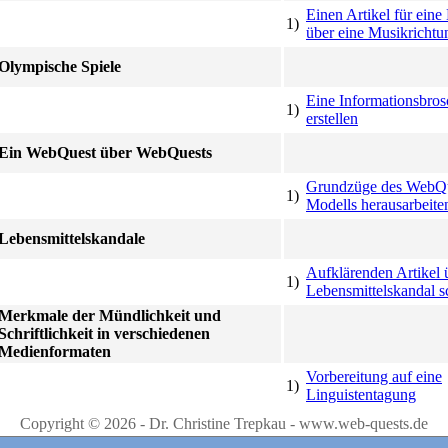
Einen Artikel für ein
1)
über eine Musikrichtu
Olympische Spiele
Eine Informationsbros
1)
erstellen
Ein WebQuest über WebQuests
Grundzüge des WebQu
1)
Modells herausarbeite
Lebensmittelskandale
Aufklärenden Artikel 
1)
Lebensmittelskandal s
Merkmale der Mündlichkeit und
Schriftlichkeit in verschiedenen
Medienformaten
Vorbereitung auf eine
1)
Linguistentagung
Copyright © 2026 - Dr. Christine Trepkau - www.web-quests.de