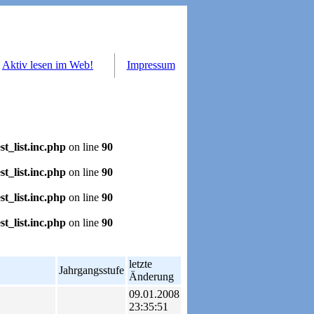
Aktiv lesen im Web!
Impressum
t_list.inc.php
on line
90
t_list.inc.php
on line
90
t_list.inc.php
on line
90
t_list.inc.php
on line
90
letzte
Jahrgangsstufe
Änderung
09.01.2008
23:35:51