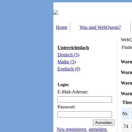
Home
Was sind WebQuests?
WebQu
Finde
Unterrichtsfach
Deutsch (5)
Mathe (3)
Warn
Englisch (0)
Warn
Warn
Login:
E-Mail-Adresse:
Warn
Them
Passwort:
Nr.
74
Neu registrieren
anmelden