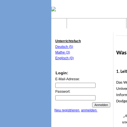
Home
Was sind WebQuests?
Unterrichtsfach
Deutsch (5)
Was
Mathe (3)
Englisch (0)
1. Le
Login:
E-Mail-Adresse:
Das W
Univer
Passwort:
Inform
Dodge 
Neu registrieren
anmelden
„A Web
us