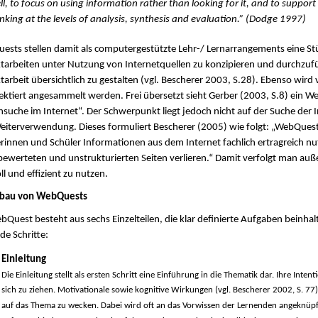
ll, to focus on using information rather than looking for it, and to support
inking at the levels of analysis, synthesis and evaluation.” (Dodge 1997)
sts stellen damit als computergestützte Lehr-/ Lernarrangements eine Stü
tarbeiten unter Nutzung von Internetquellen zu konzipieren und durchzuf
tarbeit übersichtlich zu gestalten (vgl. Bescherer 2003, S.28). Ebenso wi
ektiert angesammelt werden. Frei übersetzt sieht Gerber (2003, S.8) ein W
suche im Internet“. Der Schwerpunkt liegt jedoch nicht auf der Suche der
iterverwendung. Dieses formuliert Bescherer (2005) wie folgt: „WebQuests
rinnen und Schüler Informationen aus dem Internet fachlich ertragreich n
ewerteten und unstrukturierten Seiten verlieren.“ Damit verfolgt man auß
ll und effizient zu nutzen.
fbau von WebQuests
bQuest besteht aus sechs Einzelteilen, die klar definierte Aufgaben beinha
de Schritte:
Einleitung
Die Einleitung stellt als ersten Schritt eine Einführung in die Thematik dar. Ihre Inte
sich zu ziehen. Motivationale sowie kognitive Wirkungen (vgl. Bescherer 2002, S. 77)
auf das Thema zu wecken. Dabei wird oft an das Vorwissen der Lernenden angeknüpft 