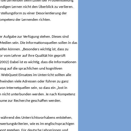
sse die Lernenden beim Lösen der Problemstellung
ndigen Lernen nicht den Überblick zu verlieren.
rstellungsform zu einer Desorientierung der
Kompetenz der Lernenden richten.
er Aufgabe zur Verfügung stehen. Dieses sind
edien sein. Die Informationsquellen sollen in das
ifen können. „Besonders wichtig ist, dass zu
r vom Lehrer auf ihre Qualität hin geprüft
2002) Dabei ist es wichtig, dass die Informationen
ezug auf die sprachlichen und kognitiven
 WebQuest Einsatzes im Unterricht sollten alle
hwinden viele Adressen oder führen zu ganz
n Internetquellen sein, so dass ein „lost in
och nicht unterbunden werden. Je nach Kompetenz
äume zur Recherche geschaffen werden.
die während des Unterrichtsvorhabens entstehen,
ertungskriterien, wie es im englischsprachigen
kannt gegeben. Für deutsche Lehrerinnen und