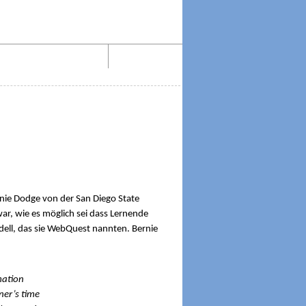
Aktiv lesen im Web!
Impressum
ie Dodge von der San Diego State
ar, wie es möglich sei dass Lernende
dell, das sie WebQuest nannten. Bernie
mation
ner’s time