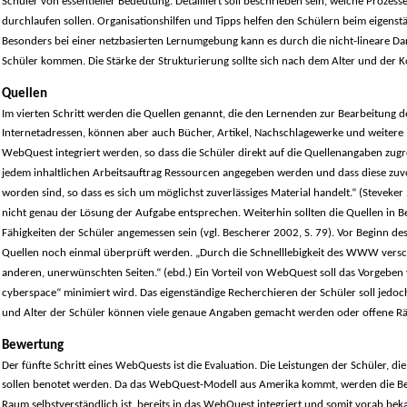
Schüler von essentieller Bedeutung. Detailliert soll beschrieben sein, welche Proze
durchlaufen sollen. Organisationshilfen und Tipps helfen den Schülern beim eigenstä
Besonders bei einer netzbasierten Lernumgebung kann es durch die nicht-lineare Da
Schüler kommen. Die Stärke der Strukturierung sollte sich nach dem Alter und der 
Quellen
Im vierten Schritt werden die Quellen genannt, die den Lernenden zur Bearbeitung d
Internetadressen, können aber auch Bücher, Artikel, Nachschlagewerke und weitere M
WebQuest integriert werden, so dass die Schüler direkt auf die Quellenangaben zugre
jedem inhaltlichen Arbeitsauftrag Ressourcen angegeben werden und dass diese zuvo
worden sind, so dass es sich um möglichst zuverlässiges Material handelt.“ (Steveker 
nicht genau der Lösung der Aufgabe entsprechen. Weiterhin sollten die Quellen in B
Fähigkeiten der Schüler angemessen sein (vgl. Bescherer 2002, S. 79). Vor Beginn des
Quellen noch einmal überprüft werden. „Durch die Schnelllebigkeit des WWW versc
anderen, unerwünschten Seiten.“ (ebd.) Ein Vorteil von WebQuest soll das Vorgeben vo
cyberspace“ minimiert wird. Das eigenständige Recherchieren der Schüler soll jed
und Alter der Schüler können viele genaue Angaben gemacht werden oder offene R
Bewertung
Der fünfte Schritt eines WebQuests ist die Evaluation. Die Leistungen der Schüler, 
sollen benotet werden. Da das WebQuest-Modell aus Amerika kommt, werden die Bew
Raum selbstverständlich ist, bereits in das WebQuest integriert und somit vorab be