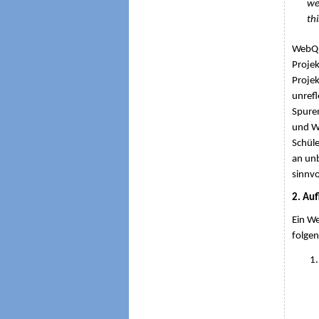
we
th
WebQue
Projek
Projek
unrefl
Spuren
und We
Schüle
an unb
sinnvo
2. Au
Ein We
folgen