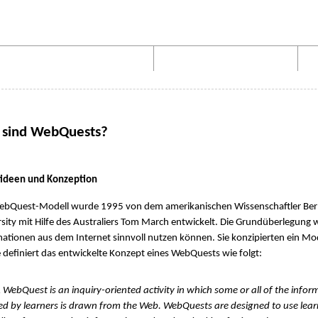
Aufbau von WebQuests
Links und Materialien
 sind WebQuests?
itideen und Konzeption
ebQuest-Modell wurde 1995 von dem amerikanischen Wissenschaftler Bern
sity mit Hilfe des Australiers Tom March entwickelt. Die Grundüberlegung w
ationen aus dem Internet sinnvoll nutzen können. Sie konzipierten ein Mo
definiert das entwickelte Konzept eines WebQuests wie folgt:
Quest is an inquiry-oriented activity in which some or all of the infor
ed by learners is drawn from the Web. WebQuests are designed to use lear