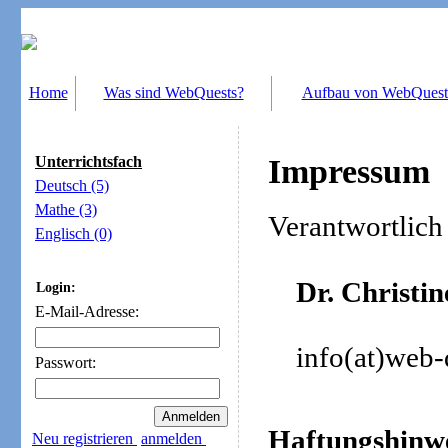
Home
Was sind WebQuests?
Aufbau von WebQuest
Unterrichtsfach
Impressum
Deutsch (5)
Mathe (3)
Verantwortlich 
Englisch (0)
Dr. Christi
Login:
E-Mail-Adresse:
info(at)web-
Passwort:
Haftungshinwe
Neu registrieren
anmelden