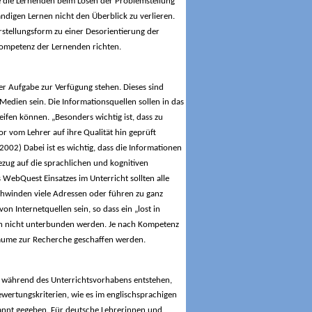
sse die Lernenden beim Lösen der Problemstellung
ndigen Lernen nicht den Überblick zu verlieren.
rstellungsform zu einer Desorientierung der
Kompetenz der Lernenden richten.
er Aufgabe zur Verfügung stehen. Dieses sind
edien sein. Die Informationsquellen sollen in das
ifen können. „Besonders wichtig ist, dass zu
r vom Lehrer auf ihre Qualität hin geprüft
2002) Dabei ist es wichtig, dass die Informationen
ezug auf die sprachlichen und kognitiven
 WebQuest Einsatzes im Unterricht sollten alle
hwinden viele Adressen oder führen zu ganz
n Internetquellen sein, so dass ein „lost in
och nicht unterbunden werden. Je nach Kompetenz
äume zur Recherche geschaffen werden.
die während des Unterrichtsvorhabens entstehen,
ertungskriterien, wie es im englischsprachigen
kannt gegeben. Für deutsche Lehrerinnen und