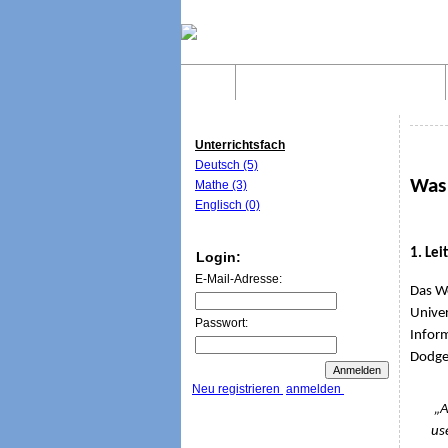
Home
Was sind WebQuests?
Unterrichtsfach
Deutsch (5)
Was
Mathe (3)
Englisch (0)
1. Le
Login:
E-Mail-Adresse:
Das W
Univer
Passwort:
Inform
Dodge 
Neu registrieren
anmelden
„A Web
us