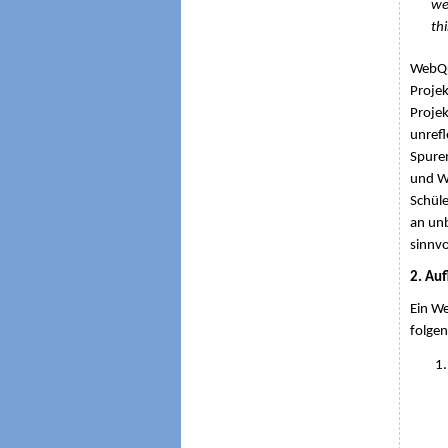
we
th
WebQue
Projek
Projek
unrefl
Spuren
und We
Schüle
an unb
sinnvo
2. Au
Ein We
folgen