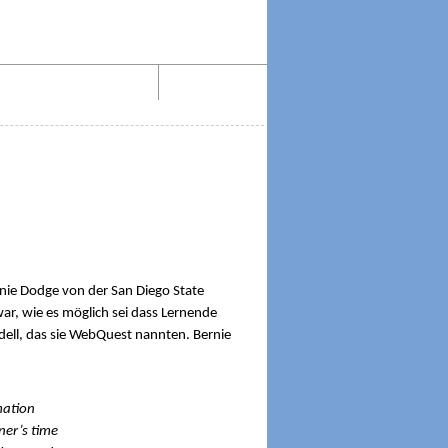
Aktiv lesen im Web!
Impressum
ie Dodge von der San Diego State
ar, wie es möglich sei dass Lernende
dell, das sie WebQuest nannten. Bernie
mation
ner’s time