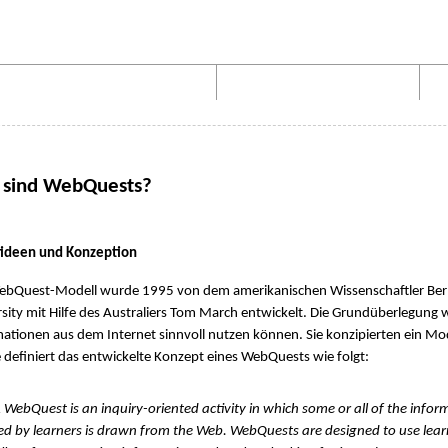
Aufbau von WebQuests
Links und Materialien
 sind WebQuests?
itideen und Konzeption
ebQuest-Modell wurde 1995 von dem amerikanischen Wissenschaftler Bern
sity mit Hilfe des Australiers Tom March entwickelt. Die Grundüberlegung w
ationen aus dem Internet sinnvoll nutzen können. Sie konzipierten ein Mo
definiert das entwickelte Konzept eines WebQuests wie folgt:
Quest is an inquiry-oriented activity in which some or all of the infor
ed by learners is drawn from the Web. WebQuests are designed to use lear