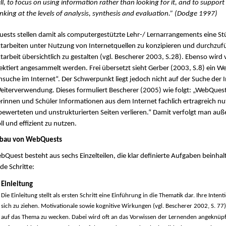
ll, to focus on using information rather than looking for it, and to support
inking at the levels of analysis, synthesis and evaluation.” (Dodge 1997)
sts stellen damit als computergestützte Lehr-/ Lernarrangements eine Stü
tarbeiten unter Nutzung von Internetquellen zu konzipieren und durchzuf
tarbeit übersichtlich zu gestalten (vgl. Bescherer 2003, S.28). Ebenso wi
ektiert angesammelt werden. Frei übersetzt sieht Gerber (2003, S.8) ein W
suche im Internet“. Der Schwerpunkt liegt jedoch nicht auf der Suche der
iterverwendung. Dieses formuliert Bescherer (2005) wie folgt: „WebQuests
rinnen und Schüler Informationen aus dem Internet fachlich ertragreich n
ewerteten und unstrukturierten Seiten verlieren.“ Damit verfolgt man auß
ll und effizient zu nutzen.
fbau von WebQuests
bQuest besteht aus sechs Einzelteilen, die klar definierte Aufgaben beinha
de Schritte:
Einleitung
Die Einleitung stellt als ersten Schritt eine Einführung in die Thematik dar. Ihre Inte
sich zu ziehen. Motivationale sowie kognitive Wirkungen (vgl. Bescherer 2002, S. 77)
auf das Thema zu wecken. Dabei wird oft an das Vorwissen der Lernenden angeknüpft 