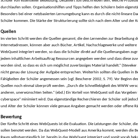
Schüler von essentieller Bedeutung. Detailliert soll beschrieben sein, welche Proze
durchlaufen sollen. Organisationshilfen und Tipps helfen den Schülern beim eigenstä
Besonders bei einer netzbasierten Lernumgebung kann es durch die nicht-lineare Da
Schüler kommen. Die Stärke der Strukturierung sollte sich nach dem Alter und der 
Quellen
Im vierten Schritt werden die Quellen genannt, die den Lernenden zur Bearbeitung d
Internetadressen, können aber auch Bücher, Artikel, Nachschlagewerke und weitere M
WebQuest integriert werden, so dass die Schüler direkt auf die Quellenangaben zugre
jedem inhaltlichen Arbeitsauftrag Ressourcen angegeben werden und dass diese zuvo
worden sind, so dass es sich um möglichst zuverlässiges Material handelt.“ (Steveker 
nicht genau der Lösung der Aufgabe entsprechen. Weiterhin sollten die Quellen in B
Fähigkeiten der Schüler angemessen sein (vgl. Bescherer 2002, S. 79). Vor Beginn des
Quellen noch einmal überprüft werden. „Durch die Schnelllebigkeit des WWW versc
anderen, unerwünschten Seiten.“ (ebd.) Ein Vorteil von WebQuest soll das Vorgeben vo
cyberspace“ minimiert wird. Das eigenständige Recherchieren der Schüler soll jed
und Alter der Schüler können viele genaue Angaben gemacht werden oder offene R
Bewertung
Der fünfte Schritt eines WebQuests ist die Evaluation. Die Leistungen der Schüler, 
sollen benotet werden. Da das WebQuest-Modell aus Amerika kommt, werden die Bew
Raum selbstverständlich ist, bereits in das WebQuest integriert und somit vorab be