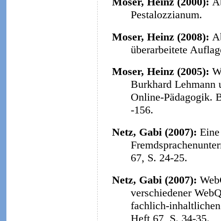
Moser, Heinz (2000):
A
Pestalozzianum.
Moser, Heinz (2008):
A
überarbeitete Aufla
Moser, Heinz (2005):
W
Burkhard Lehmann u
Online-Pädagogik. B
-156.
Netz, Gabi (2007):
Eine
Fremdsprachenunterr
67, S. 24-25.
Netz, Gabi (2007):
WebQ
verschiedener WebQu
fachlich-inhaltliche
Heft 67, S. 34-35.