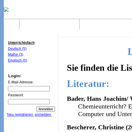
Home
Was sind WebQuests?
Aufbau von WebQuest
Unterrichtsfach
Deutsch (5)
Mathe (3)
Englisch (0)
Sie finden die Li
Login:
Literatur:
E-Mail-Adresse:
Passwort:
Bader, Hans Joachim/ W
Chemieunterricht? E
Computer und Unterri
Neu registrieren
anmelden
Bescherer, Christine (