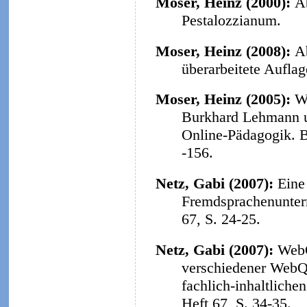
Moser, Heinz (2000):
A
Pestalozzianum.
Moser, Heinz (2008):
A
überarbeitete Aufla
Moser, Heinz (2005):
W
Burkhard Lehmann u
Online-Pädagogik. B
-156.
Netz, Gabi (2007):
Eine
Fremdsprachenunterr
67, S. 24-25.
Netz, Gabi (2007):
WebQ
verschiedener WebQu
fachlich-inhaltliche
Heft 67, S. 34-35.