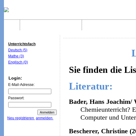
Home
Was sind WebQuests?
Aufbau von WebQuest
Unterrichtsfach
Deutsch (5)
Mathe (3)
Englisch (0)
Sie finden die Li
Login:
Literatur:
E-Mail-Adresse:
Passwort:
Bader, Hans Joachim/ W
Chemieunterricht? E
Computer und Unterri
Neu registrieren
anmelden
Bescherer, Christine (