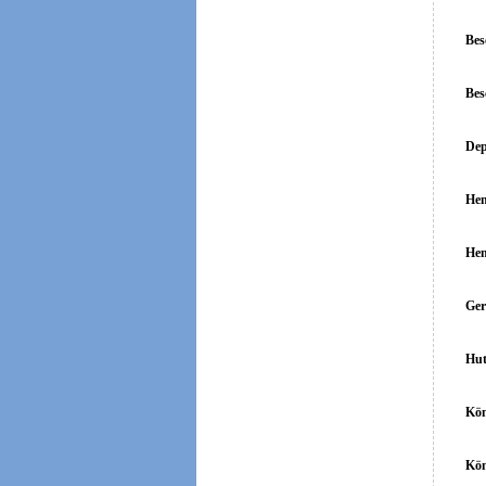
Bes
Bes
Dep
Hen
Hen
Ger
Hut
Kön
Kön