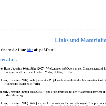
Aufbau von WebQuests
Links und Materialien
Links und Materiali
e finden die Liste
hier
als pdf-Datei.
teratur:
er, Hans Joachim/ Weiß, Silke (2007):
Wie kommen WebQuests in den Chemieunterricht? Erfo
Computer und Unterricht, Friedrich Verlag, Heft 67, S. 52-53.
cherer, Christine (2002
): WebQuests- eine Projektmethode auch für den Mathematikunterricht,
Hildesheim: Franzbecker Verlag.
cherer, Christine (2003):
WebQuests − eine Projektmethode für den Mathematikunterricht. In:
Friedrich Verlag.
cherer, Christine (2005):
WebQuests als Lernumgebung für prozessbezogene Kompetenzen im M