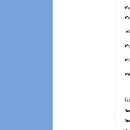
Wag
Wag
Wa
Wag
Wag
Wil
In
Dod
Dod