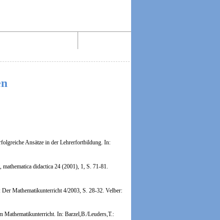
Aktiv lesen im Web!
Impressum
en
lgreiche Ansätze in der Lehrerfortbildung.
In:
 mathematica didactica 24 (2001), 1, S. 71-81.
 Der Mathematikunterricht 4/2003, S. 28-32. Velber:
athematikunterricht. In: Barzel,B./Leuders,T.: