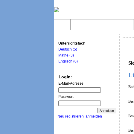
Home
Was sind WebQuests?
Unterrichtsfach
Deutsch (5)
Mathe (3)
Englisch (0)
Si
Li
Login:
E-Mail-Adresse:
Bad
Passwort:
Bes
Bes
Neu registrieren
anmelden
Bes