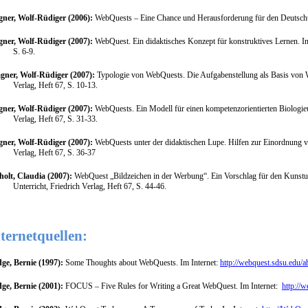
ner, Wolf-Rüdiger (2006):
WebQuests – Eine Chance und Herausforderung für den Deutschunt
ner, Wolf-Rüdiger (2007):
WebQuest. Ein didaktisches Konzept für konstruktives Lernen.
I
S. 6-9.
gner, Wolf-Rüdiger (2007):
Typologie von WebQuests. Die Aufgabenstellung als Basis von
Verlag, Heft 67, S. 10-13.
ner, Wolf-Rüdiger (2007):
WebQuests. Ein Modell für einen kompetenzorientierten Biologieu
Verlag, Heft 67, S. 31-33.
ner, Wolf-Rüdiger (2007):
WebQuests unter der didaktischen Lupe. Hilfen zur Einordnung
Verlag, Heft 67, S. 36-37
holt, Claudia (2007):
WebQuest „Bildzeichen in der Werbung“. Ein Vorschlag für den Kunstunt
Unterricht, Friedrich Verlag, Heft 67, S. 44-46.
ternetquellen:
ge, Bernie (1997):
Some Thoughts about WebQuests. Im Internet:
http://webquest.sdsu.edu/
ge, Bernie (2001):
FOCUS – Five Rules for Writing a Great WebQuest. Im Internet:
http://