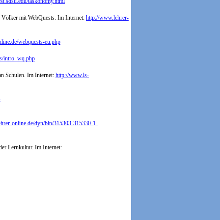
st.sdsu.edu/taskonomy.html
r Völker mit WebQuests. Im Internet:
http://www.lehrer-
nline.de/webquests-eu.php
gs/intro_wq.php
n Schulen. Im Internet:
http://www.ls-
-
ehrer-online.de/dyn/bin/315303-315330-1-
r Lernkultur. Im Internet: