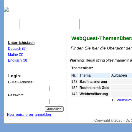
Home
Was sind WebQuests?
Aufbau von WebQuest
WebQuest-Themenübers
Unterrichtsfach
Finden Sie hier die Übersicht d
Deutsch (5)
Mathe (3)
Englisch (0)
Warning
: Illegal string offset 'name' in
Themenliste:
Login:
Nr.
Thema
Aufgaben
148
Baufinanzierung
E-Mail-Adresse:
152
Rechnen mit Geld
142
Weltbevölkerung
Passwort:
1)
Weltbevö
Neu registrieren
anmelden
Copyright © 2026 - Dr.