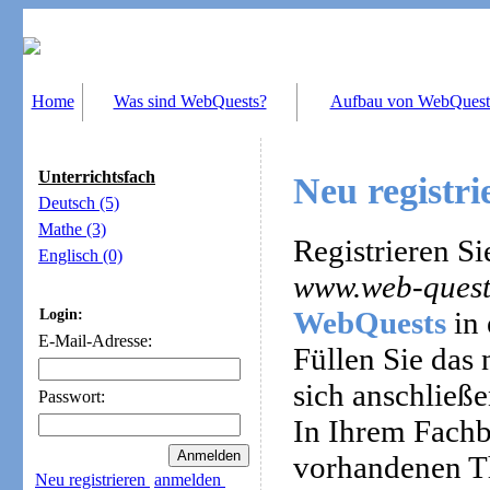
Home
Was sind WebQuests?
Aufbau von WebQuest
Unterrichtsfach
Neu registri
Deutsch (5)
Mathe (3)
Registrieren Si
Englisch (0)
www.web-quest
WebQuests
in 
Login:
E-Mail-Adresse:
Füllen Sie das
sich anschließe
Passwort:
In Ihrem Fachb
vorhandenen T
Neu registrieren
anmelden