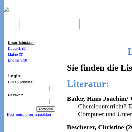
Home
Was sind WebQuests?
Aufbau von WebQuest
Unterrichtsfach
Deutsch (5)
Mathe (3)
Englisch (0)
Sie finden die Li
Login:
Literatur:
E-Mail-Adresse:
Passwort:
Bader, Hans Joachim/ W
Chemieunterricht? E
Computer und Unterri
Neu registrieren
anmelden
Bescherer, Christine (