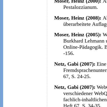
Moser, Heinz (2000):
A
Pestalozzianum.
Moser, Heinz (2008):
A
überarbeitete Aufla
Moser, Heinz (2005):
W
Burkhard Lehmann u
Online-Pädagogik. B
-156.
Netz, Gabi (2007):
Eine
Fremdsprachenunterr
67, S. 24-25.
Netz, Gabi (2007):
WebQ
verschiedener WebQu
fachlich-inhaltliche
Heft 67, S. 34-35.