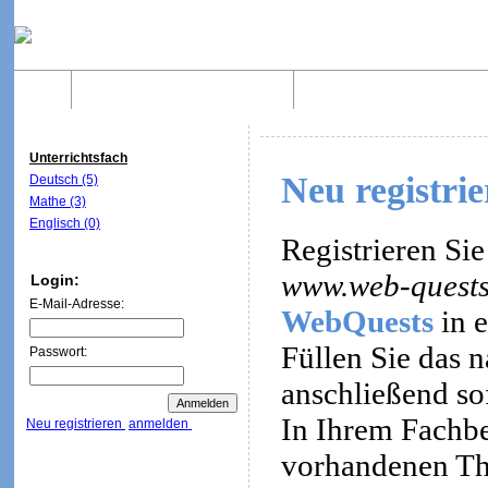
Home
Was sind WebQuests?
Aufbau von WebQuest
Unterrichtsfach
Neu registri
Deutsch (5)
Mathe (3)
Englisch (0)
Registrieren Sie
www.web-quests
Login:
E-Mail-Adresse:
WebQuests
in e
Füllen Sie das 
Passwort:
anschließend so
In Ihrem Fachbe
Neu registrieren
anmelden
vorhandenen Th