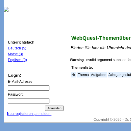
Home
Was sind WebQuests?
Aufbau von WebQuest
WebQuest-Themenüber
Unterrichtsfach
Finden Sie hier die Übersicht 
Deutsch (5)
Mathe (3)
Englisch (0)
Warning
: Invalid argument supplied fo
Themenliste:
Login:
Nr.
Thema
Aufgaben
Jahrgangsstu
E-Mail-Adresse:
Passwort:
Neu registrieren
anmelden
Copyright © 2026 - Dr.