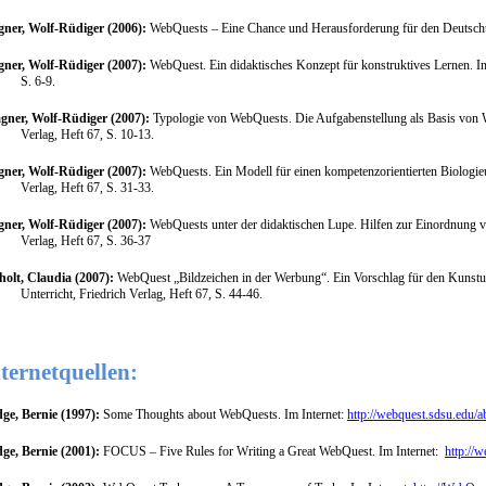
ner, Wolf-Rüdiger (2006):
WebQuests – Eine Chance und Herausforderung für den Deutschunt
ner, Wolf-Rüdiger (2007):
WebQuest. Ein didaktisches Konzept für konstruktives Lernen.
I
S. 6-9.
gner, Wolf-Rüdiger (2007):
Typologie von WebQuests. Die Aufgabenstellung als Basis von
Verlag, Heft 67, S. 10-13.
ner, Wolf-Rüdiger (2007):
WebQuests. Ein Modell für einen kompetenzorientierten Biologieu
Verlag, Heft 67, S. 31-33.
ner, Wolf-Rüdiger (2007):
WebQuests unter der didaktischen Lupe. Hilfen zur Einordnung
Verlag, Heft 67, S. 36-37
holt, Claudia (2007):
WebQuest „Bildzeichen in der Werbung“. Ein Vorschlag für den Kunstunt
Unterricht, Friedrich Verlag, Heft 67, S. 44-46.
ternetquellen:
ge, Bernie (1997):
Some Thoughts about WebQuests. Im Internet:
http://webquest.sdsu.edu/
ge, Bernie (2001):
FOCUS – Five Rules for Writing a Great WebQuest. Im Internet:
http://