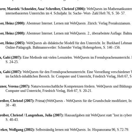
rer, Mareiek/ Schneider, Ana/ Schreiber, Christof (2006):
WebQuests im Mathematikunterri
internetbasierten Unterrichts im 4. Schuljahr. In: Sache- Wort- Zahl Heft 76, S. 50- 57.
er, Heinz (2000):
Abenteuer Internet. Lernen mit WebQuests. Zürich: Verlag Pestalozzianum.
er, Heinz (2008):
Abenteuer Internet. Lernen mit WebQuests. 2., überarbeitete Auflage. Balt
er, Heinz (2005):
WebQuests als didaktische Modell für den Unterricht. In: Burkhard Lehma
Online-Pädagogik. Baltmannsweiler: Schneider Verlag Hohengehren, S. 146 -156.
z, Gabi (2007):
Eine Methode mit vielen Lernzielen. WebQuests im Fremdsprachenunterricht.
S. 24-25.
z, Gabi (2007):
WebQuests für den Fremdsprachenunterricht. Eine Vorstellung verschiedener 
im fachlich-inhaltlichen Bereich.
In: Computer und Unterricht, Friedrich Verlag, Heft 67, S
tzner, Verena (2007):
Naturwissenschaftliche Kompetenzen fördern. WebQuests und Bildungsst
Computer und Unterricht, Friedrich Verlag, Heft 67, S. 20-21.
reiber, Christof (2007):
Prima(r)WebQuests - WebQuests für die Grundschule modifiziert, In: 
38 - 40.
reiber, Christof / Langenhan, Julia (2007):
Hausaufgaben mit WebQuest statt "lost in cybers
S. 40-43.
veker, Wolfgang (2002):
Selbstständig lernen mit WebQuests. In: Hispanorama 96, S.72-79.