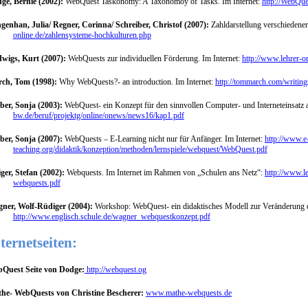
ge, Bernie (2002):
WebQuest Taskonomy: A Taxonomoy of Tasks. Im Internet:
http://WebQue
genhan, Julia/ Regner, Corinna/ Schreiber, Christof (2007):
Zahldarstellung verschiedene
online.de/zahlensysteme-hochkulturen.php
wigs, Kurt (2007):
WebQuests zur individuellen Förderung. Im Internet:
http://www.lehrer-o
ch, Tom (1998):
Why WebQuests?- an introduction. Im Internet:
http://tommarch.com/writin
ber, Sonja (2003):
WebQuest- ein Konzept für den sinnvollen Computer- und Interneteinsatz a
bw.de/beruf/projektg/online/onews/news16/kap1.pdf
ber, Sonja (2007):
WebQuests – E-Learning nicht nur für Anfänger. Im Internet:
http://www.e
teaching.org/didaktik/konzeption/methoden/lernspiele/webquest/WebQuest.pdf
iger, Stefan (2002):
Webquests. Im Internet im Rahmen von „Schulen ans Netz“:
http://www.l
webquests.pdf
ner, Wolf-Rüdiger (2004):
Workshop: WebQuest- ein didaktisches Modell zur Veränderung de
http://www.englisch.schule.de/wagner_webquestkonzept.pdf
ternetseiten:
Quest Seite von Dodge:
http://webquest.og
he- WebQuests von Christine Bescherer:
www.mathe-webquests.de