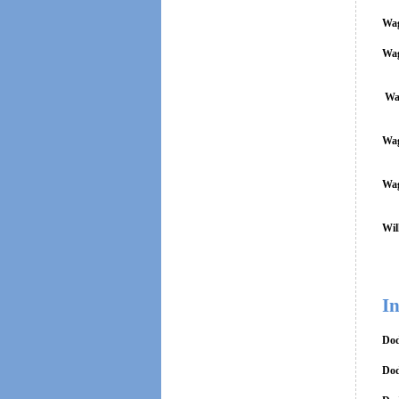
Wag
Wag
Wa
Wag
Wag
Wil
In
Dod
Dod