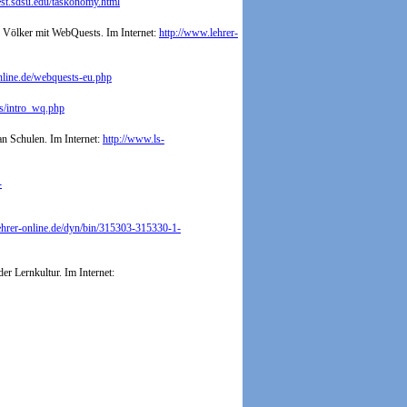
st.sdsu.edu/taskonomy.html
r Völker mit WebQuests. Im Internet:
http://www.lehrer-
nline.de/webquests-eu.php
gs/intro_wq.php
n Schulen. Im Internet:
http://www.ls-
-
ehrer-online.de/dyn/bin/315303-315330-1-
r Lernkultur. Im Internet: