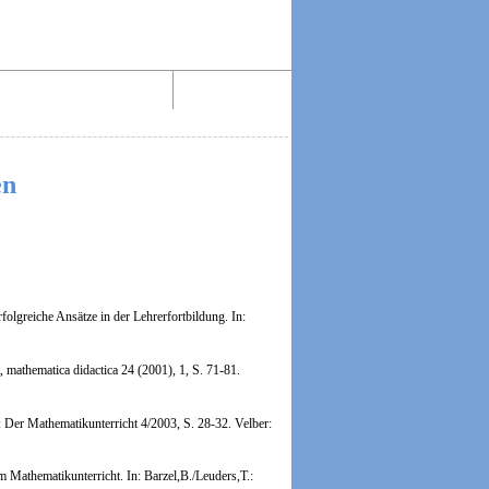
Aktiv lesen im Web!
Impressum
en
lgreiche Ansätze in der Lehrerfortbildung.
In:
 mathematica didactica 24 (2001), 1, S. 71-81.
 Der Mathematikunterricht 4/2003, S. 28-32. Velber:
athematikunterricht. In: Barzel,B./Leuders,T.: