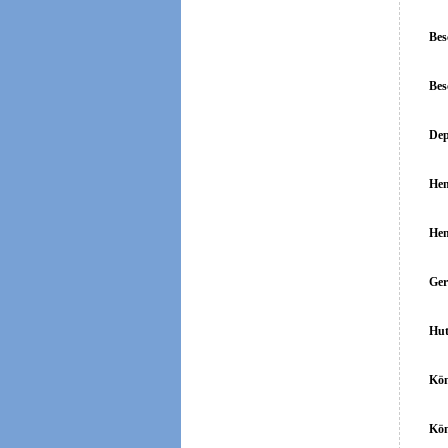
Bes
Bes
Dep
Hen
Hen
Ger
Hut
Kön
Kön