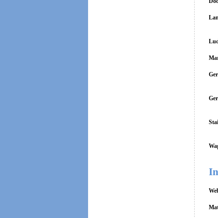
Dod
Lan
Lud
Mar
Ger
Ger
Sta
Wag
In
Web
Mat