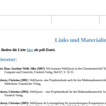
Aufbau von WebQuests
Links und Materialien
Links und Materiali
e finden die Liste
hier
als pdf-Datei.
teratur:
er, Hans Joachim/ Weiß, Silke (2007):
Wie kommen WebQuests in den Chemieunterricht? Erfo
Computer und Unterricht, Friedrich Verlag, Heft 67, S. 52-53.
cherer, Christine (2002
): WebQuests- eine Projektmethode auch für den Mathematikunterricht,
Hildesheim: Franzbecker Verlag.
cherer, Christine (2003):
WebQuests − eine Projektmethode für den Mathematikunterricht. In:
Friedrich Verlag.
cherer, Christine (2005):
WebQuests als Lernumgebung für prozessbezogene Kompetenzen im M