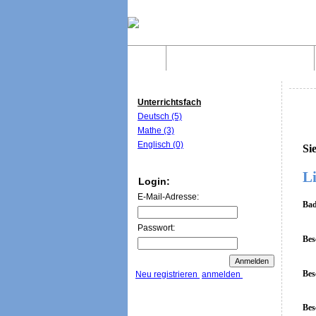
Home
Was sind WebQuests?
Unterrichtsfach
Deutsch (5)
Mathe (3)
Englisch (0)
Si
Li
Login:
E-Mail-Adresse:
Bad
Passwort:
Bes
Bes
Neu registrieren
anmelden
Bes