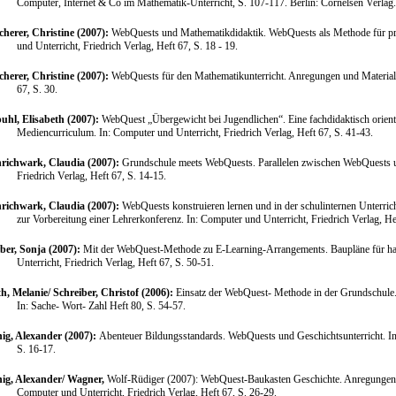
Computer, Internet & Co im Mathematik-Unterricht, S. 107-117. Berlin: Cornelsen Verlag.
cherer, Christine (2007):
WebQuests und Mathematikdidaktik. WebQuests als Methode für proj
und Unterricht, Friedrich Verlag, Heft 67, S. 18 - 19.
cherer, Christine (2007):
WebQuests für den Mathematikunterricht. Anregungen und Material
67, S. 30.
uhl, Elisabeth (2007):
WebQuest „Übergewicht bei Jugendlichen“. Eine fachdidaktisch orien
Mediencurriculum.
In: Computer und Unterricht, Friedrich Verlag, Heft 67, S. 41-43.
richwark, Claudia (2007):
Grundschule meets WebQuests. Parallelen zwischen WebQuests un
Friedrich Verlag, Heft 67, S. 14-15.
richwark, Claudia (2007):
WebQuests konstruieren lernen und in der schulinternen Unterri
zur Vorbereitung einer Lehrerkonferenz. In: Computer und Unterricht, Friedrich Verlag, He
ber, Sonja (2007):
Mit der WebQuest-Methode zu E-Learning-Arrangements. Baupläne für han
Unterricht, Friedrich Verlag, Heft 67, S. 50-51.
h, Melanie/ Schreiber, Christof (2006):
Einsatz der WebQuest- Methode in der Grundschule. D
In: Sache- Wort- Zahl Heft 80, S. 54-57.
ig, Alexander (2007):
Abenteuer Bildungsstandards. WebQuests und Geschichtsunterricht.
I
S. 16-17.
ig, Alexander/ Wagner,
Wolf-
Rüdiger (2007): WebQuest-Baukasten Geschichte. Anregungen f
Computer und Unterricht, Friedrich Verlag, Heft 67, S. 26-29.