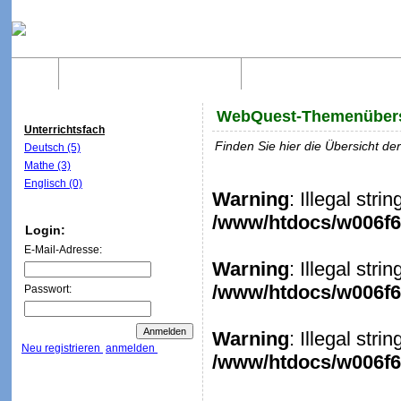
Home
Was sind WebQuests?
Aufbau von WebQuest
WebQuest-Themenübers
Unterrichtsfach
Finden Sie hier die Übersicht d
Deutsch (5)
Mathe (3)
Englisch (0)
Warning
: Illegal stri
/www/htdocs/w006f6c
Login:
E-Mail-Adresse:
Warning
: Illegal stri
/www/htdocs/w006f6c
Passwort:
Warning
: Illegal stri
Neu registrieren
anmelden
/www/htdocs/w006f6c