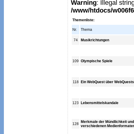
Warning
: Illegal stri
/www/htdocs/w006f6c
Themenliste:
Nr.
Thema
74
Musikrichtungen
109
Olympische Spiele
118
Ein WebQuest über WebQuests
123
Lebensmittelskandale
Merkmale der Mündlichkeit und S
128
verschiedenen Medienformate