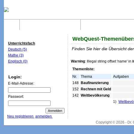
Home
Was sind WebQuests?
Aufbau von WebQuest
WebQuest-Themenübers
Unterrichtsfach
Finden Sie hier die Übersicht d
Deutsch (5)
Mathe (3)
Englisch (0)
Warning
: Illegal string offset 'name' in
Themenliste:
Login:
Nr.
Thema
Aufgaben
148
Baufinanzierung
E-Mail-Adresse:
152
Rechnen mit Geld
142
Weltbevölkerung
Passwort:
1)
Weltbevö
Neu registrieren
anmelden
Copyright © 2026 - Dr.