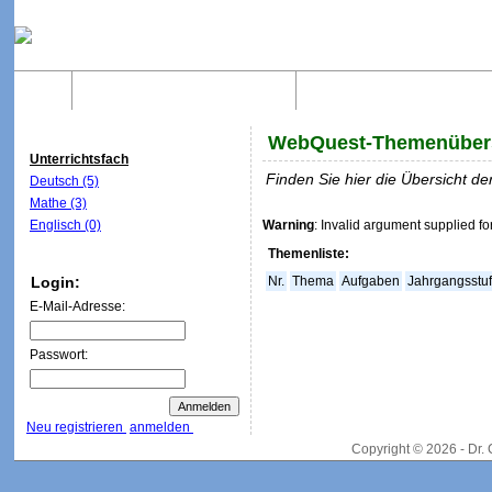
Home
Was sind WebQuests?
Aufbau von WebQuest
WebQuest-Themenüber
Unterrichtsfach
Finden Sie hier die Übersicht 
Deutsch (5)
Mathe (3)
Englisch (0)
Warning
: Invalid argument supplied fo
Themenliste:
Login:
Nr.
Thema
Aufgaben
Jahrgangsstu
E-Mail-Adresse:
Passwort:
Neu registrieren
anmelden
Copyright © 2026 - Dr.