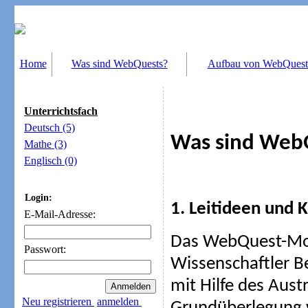
Home
Was sind WebQuests?
Aufbau von WebQuest
Unterrichtsfach
Deutsch (5)
Was sind Web
Mathe (3)
Englisch (0)
Login:
1. Leitideen und 
E-Mail-Adresse:
Das WebQuest-Mod
Passwort:
Wissenschaftler B
mit Hilfe des Aust
Neu registrieren
anmelden