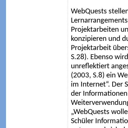
WebQuests stellen
Lernarrangements e
Projektarbeiten u
konzipieren und d
Projektarbeit über
S.28). Ebenso wir
unreflektiert ang
(2003, S.8) ein W
im Internet“. Der 
der Informationen
Weiterverwendung.
„WebQuests wollen
Schüler Informatio