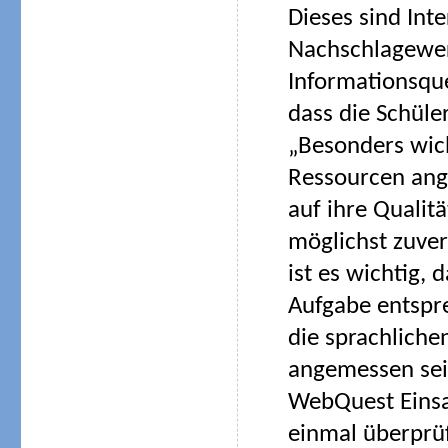
Dieses sind Int
Nachschlagewer
Informationsque
dass die Schüle
„Besonders wich
Ressourcen ang
auf ihre Qualit
möglichst zuver
ist es wichtig,
Aufgabe entspre
die sprachliche
angemessen sein
WebQuest Einsat
einmal überprü