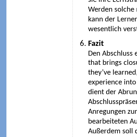
sie ihre Lernst
Werden solche m
kann der Lerner
wesentlich vers
Fazit
Den Abschluss e
that brings clo
they’ve learned
experience into
dient der Abrun
Abschlusspräsen
Anregungen zur
bearbeiteten A
Außerdem soll d