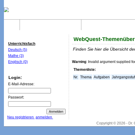
Home
Was sind WebQuests?
Aufbau von WebQuest
WebQuest-Themenüber
Unterrichtsfach
Finden Sie hier die Übersicht 
Deutsch (5)
Mathe (3)
Englisch (0)
Warning
: Invalid argument supplied fo
Themenliste:
Login:
Nr.
Thema
Aufgaben
Jahrgangsstu
E-Mail-Adresse:
Passwort:
Neu registrieren
anmelden
Copyright © 2026 - Dr.