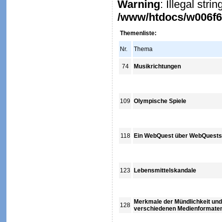
Warning
: Illegal stri
/www/htdocs/w006f6c
Themenliste:
Nr.
Thema
74
Musikrichtungen
109
Olympische Spiele
118
Ein WebQuest über WebQuests
123
Lebensmittelskandale
Merkmale der Mündlichkeit und S
128
verschiedenen Medienformate