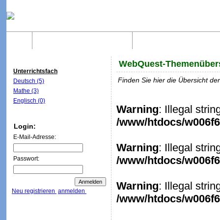
Home
Was sind WebQuests?
Aufbau von WebQuest
WebQuest-Themenübers
Unterrichtsfach
Finden Sie hier die Übersicht d
Deutsch (5)
Mathe (3)
Englisch (0)
Warning
: Illegal stri
/www/htdocs/w006f6c
Login:
E-Mail-Adresse:
Warning
: Illegal stri
/www/htdocs/w006f6c
Passwort:
Warning
: Illegal stri
Neu registrieren
anmelden
/www/htdocs/w006f6c