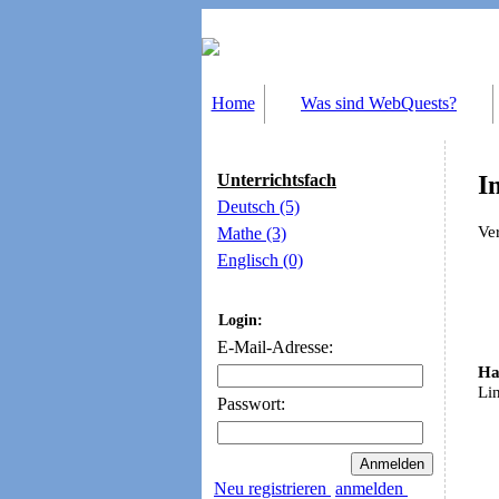
Home
Was sind WebQuests?
Unterrichtsfach
I
Deutsch (5)
Ver
Mathe (3)
Englisch (0)
Login:
E-Mail-Adresse:
Ha
Lin
Passwort:
Neu registrieren
anmelden