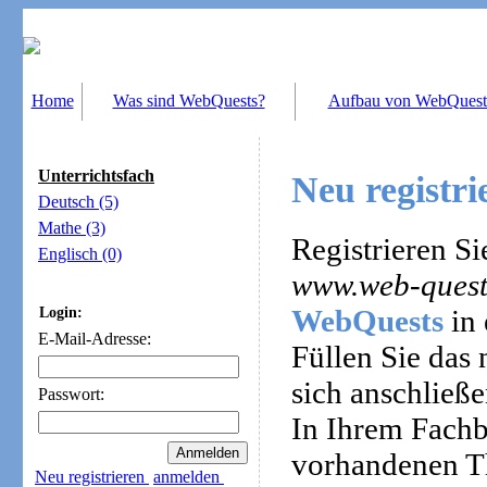
Home
Was sind WebQuests?
Aufbau von WebQuest
Unterrichtsfach
Neu registri
Deutsch (5)
Mathe (3)
Registrieren Si
Englisch (0)
www.web-quest
WebQuests
in 
Login:
E-Mail-Adresse:
Füllen Sie das
sich anschließe
Passwort:
In Ihrem Fachb
vorhandenen T
Neu registrieren
anmelden