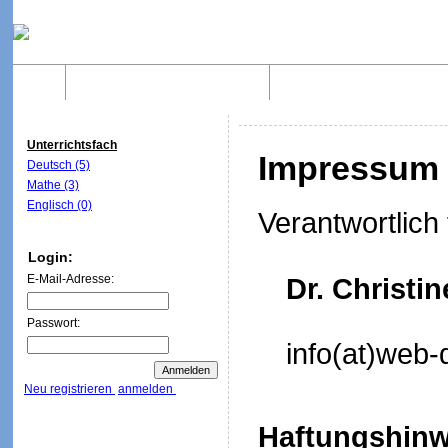
Home
Was sind WebQuests?
Aufbau von WebQuest
Unterrichtsfach
Impressum
Deutsch (5)
Mathe (3)
Englisch (0)
Verantwortlich 
Login:
E-Mail-Adresse:
Dr. Christi
Passwort:
info(at)web-
Neu registrieren
anmelden
Haftungshinw