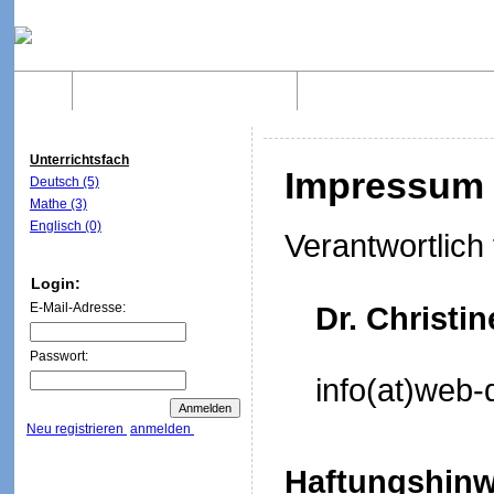
Home
Was sind WebQuests?
Aufbau von WebQuest
Unterrichtsfach
Impressum
Deutsch (5)
Mathe (3)
Englisch (0)
Verantwortlich 
Login:
E-Mail-Adresse:
Dr. Christi
Passwort:
info(at)web-
Neu registrieren
anmelden
Haftungshinw