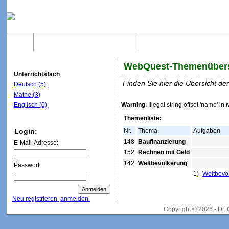
Home
Was sind WebQuests?
Aufbau von WebQuest
WebQuest-Themenübers
Unterrichtsfach
Finden Sie hier die Übersicht d
Deutsch (5)
Mathe (3)
Englisch (0)
Warning
: Illegal string offset 'name' in
Themenliste:
Login:
Nr.
Thema
Aufgaben
148
Baufinanzierung
E-Mail-Adresse:
152
Rechnen mit Geld
142
Weltbevölkerung
Passwort:
1)
Weltbevö
Neu registrieren
anmelden
Copyright © 2026 - Dr.