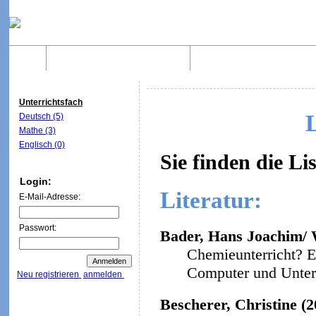
Home
Was sind WebQuests?
Aufbau von WebQuest
Unterrichtsfach
Deutsch (5)
Mathe (3)
Englisch (0)
Sie finden die Li
Login:
Literatur:
E-Mail-Adresse:
Passwort:
Bader, Hans Joachim/ W
Chemieunterricht? E
Computer und Unterri
Neu registrieren
anmelden
Bescherer, Christine (