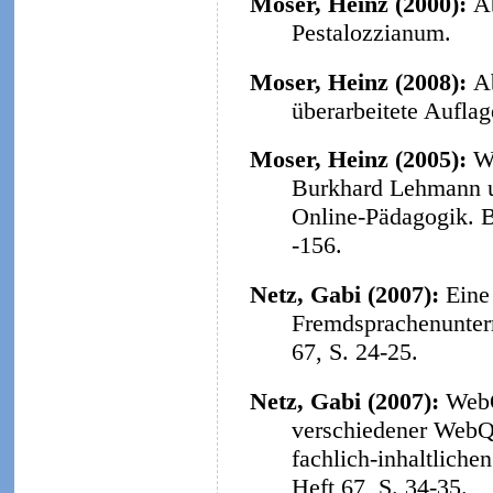
Moser, Heinz (2000):
A
Pestalozzianum.
Moser, Heinz (2008):
A
überarbeitete Aufla
Moser, Heinz (2005):
W
Burkhard Lehmann u
Online-Pädagogik. B
-156.
Netz, Gabi (2007):
Eine
Fremdsprachenunterr
67, S. 24-25.
Netz, Gabi (2007):
WebQ
verschiedener WebQu
fachlich-inhaltliche
Heft 67, S. 34-35.