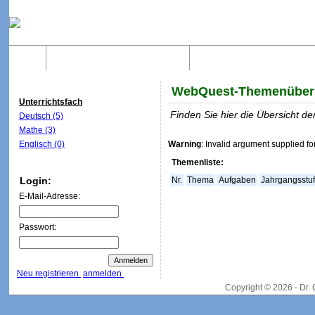
Home
Was sind WebQuests?
Aufbau von WebQuest
WebQuest-Themenüber
Unterrichtsfach
Finden Sie hier die Übersicht 
Deutsch (5)
Mathe (3)
Englisch (0)
Warning
: Invalid argument supplied fo
Themenliste:
Login:
Nr.
Thema
Aufgaben
Jahrgangsstu
E-Mail-Adresse:
Passwort:
Neu registrieren
anmelden
Copyright © 2026 - Dr.