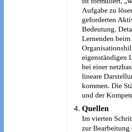
ist formuliert, „
Aufgabe zu lösen
geforderten Aktiv
Bedeutung. Detai
Lernenden beim 
Organisationshil
eigenständigen L
bei einer netzba
lineare Darstell
kommen. Die Stär
und der Kompete
Quellen
Im vierten Schri
zur Bearbeitung 