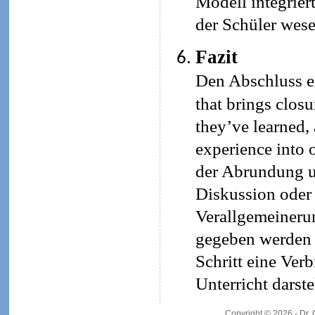
Modell integrier
der Schüler wese
Fazit
Den Abschluss ei
that brings closu
they’ve learned,
experience into 
der Abrundung un
Diskussion oder
Verallgemeineru
gegeben werden (
Schritt eine Ve
Unterricht darste
Copyright © 2026 - Dr.